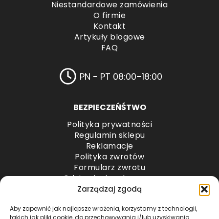
Niestandardowe zamówienia
O firmie
Kontakt
Artykuły blogowe
FAQ
PN - PT 08:00–18:00
BEZPIECZEŃŚTWO
Polityka prywatności
Regulamin sklepu
Reklamacje
Polityka zwrotów
Formularz zwrotu
Odstąpienie od umowy
Odstąpienie od umowy – przesyłki paletowe
Zarządzaj zgodą
Aby zapewnić jak najlepsze wrażenia, korzystamy z technologii,
METODY PŁATNOŚCI
takich jak pliki cookie, do przechowywania i/lub uzyskiwania