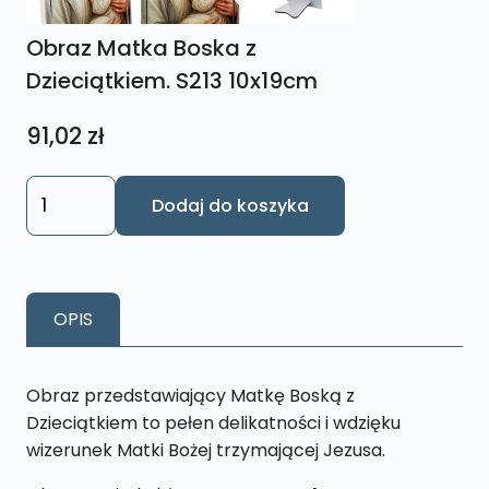
Obraz Matka Boska z
Dzieciątkiem. S213 10x19cm
91,02
zł
ilość
Dodaj do koszyka
Obraz
Matka
Boska
z
OPIS
Dzieciątkiem.
S213
10x19cm
Obraz przedstawiający Matkę Boską z
Dzieciątkiem to pełen delikatności i wdzięku
wizerunek Matki Bożej trzymającej Jezusa.