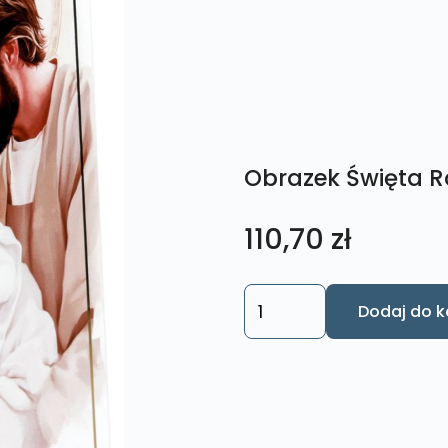
Obrazek Święta R
110,70
zł
ilość
Dodaj do k
Obrazek
Święta
Rodzina.
M214
14x24cm