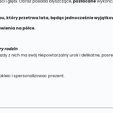
ci i głębi. Obraz posiada błyszczące,
pozłacane
wykończe
lubu, który przetrwa lata, będąc jednocześnie wyjąt
wienia na półce.
ry rodzin
y z nich ma swój niepowtarzalny urok i delikatne, posre
kleic i spersonalizowac prezent.