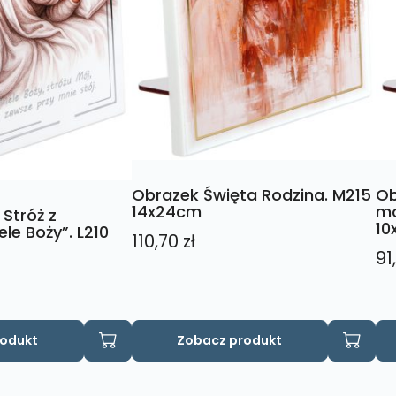
Obrazek Święta Rodzina. M215
Ob
14x24cm
mo
 Stróż z
10
le Boży”. L210
110,70
zł
91
rodukt
Zobacz produkt