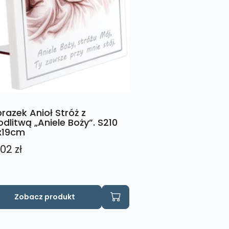
razek Anioł Stróż z
dlitwą „Aniele Boży”. S210
x19cm
,02
zł
Zobacz produkt