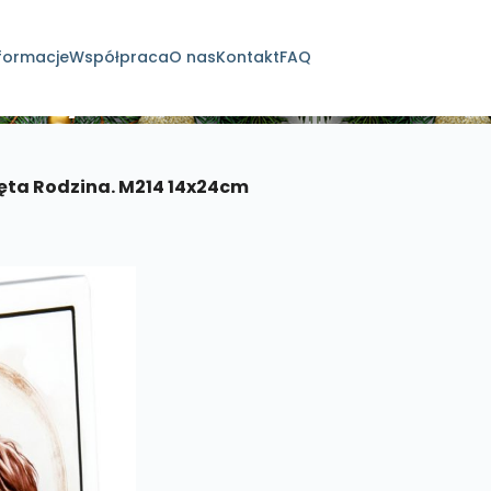
formacje
Współpraca
O nas
Kontakt
FAQ
dukty
ęta Rodzina. M214 14x24cm