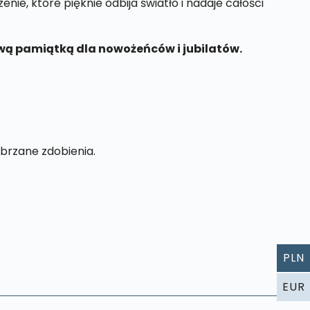
nie, które pięknie odbija światło i nadaje całości
kową pamiątką dla nowożeńców i jubilatów.
brzane zdobienia.
PLN
EUR