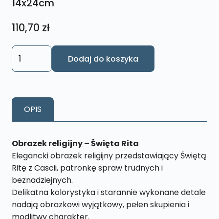
14x24cm
110,70
zł
ilość
Dodaj do koszyka
Obrazek
Św.
Rita
M220
OPIS
14x24cm
Obrazek religijny – Święta Rita
Elegancki obrazek religijny przedstawiający Świętą
Ritę z Cascii, patronkę spraw trudnych i
beznadziejnych.
Delikatna kolorystyka i starannie wykonane detale
nadają obrazkowi wyjątkowy, pełen skupienia i
modlitwy charakter.