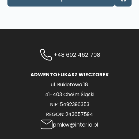
+48 602 462 708
ADWENTO ŁUKASZ WIECZOREK
ul. Bukietowa 18
41-403 Chełm Śląski
NIP: 5492396353
REGON: 243657594
pmkw@interia.pl