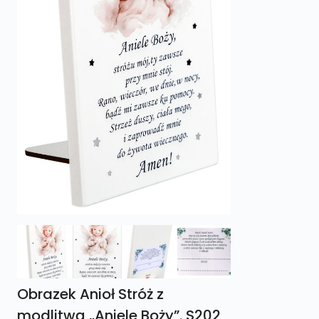
Obrazek Anioł Stróż z
modlitwą „Aniele Boży”. S202