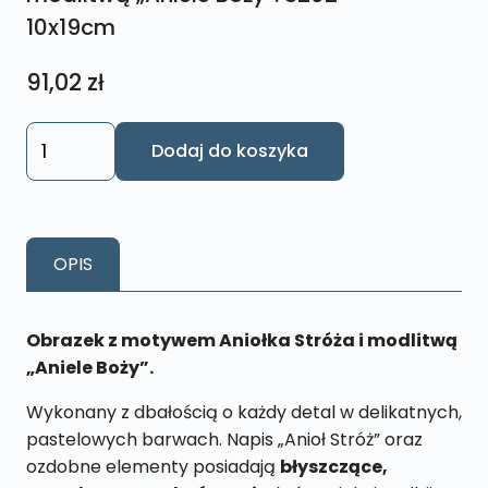
10x19cm
91,02
zł
ilość
Dodaj do koszyka
Obrazek
Anioł
Stróż
z
OPIS
modlitwą
„Aniele
Boży”.
Obrazek z motywem Aniołka Stróża i modlitwą
S202
„Aniele Boży”.
10x19cm
Wykonany z dbałością o każdy detal w delikatnych,
pastelowych barwach. Napis „Anioł Stróż” oraz
ozdobne elementy posiadają
błyszczące,