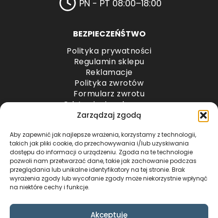
PN - PT 08:00–18:00
BEZPIECZEŃŚTWO
Polityka prywatności
Regulamin sklepu
Reklamacje
Polityka zwrotów
Formularz zwrotu
Odstąpienie od umowy
Odstąpienie od umowy – przesyłki paletowe
Zarządzaj zgodą
Aby zapewnić jak najlepsze wrażenia, korzystamy z technologii,
METODY PŁATNOŚCI
takich jak pliki cookie, do przechowywania i/lub uzyskiwania
dostępu do informacji o urządzeniu. Zgoda na te technologie
pozwoli nam przetwarzać dane, takie jak zachowanie podczas
przeglądania lub unikalne identyfikatory na tej stronie. Brak
wyrażenia zgody lub wycofanie zgody może niekorzystnie wpłynąć
na niektóre cechy i funkcje.
Akceptuję