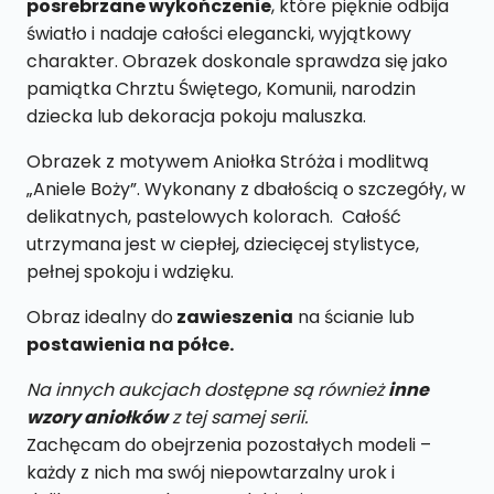
posrebrzane wykończenie
, które pięknie odbija
światło i nadaje całości elegancki, wyjątkowy
charakter. Obrazek doskonale sprawdza się jako
pamiątka Chrztu Świętego, Komunii, narodzin
dziecka lub dekoracja pokoju maluszka.
Obrazek z motywem Aniołka Stróża i modlitwą
„Aniele Boży”. Wykonany z dbałością o szczegóły, w
delikatnych, pastelowych kolorach. Całość
utrzymana jest w ciepłej, dziecięcej stylistyce,
pełnej spokoju i wdzięku.
Obraz idealny do
zawieszenia
na ścianie lub
postawienia na półce.
Na innych aukcjach dostępne są również
inne
wzory aniołków
z tej samej serii.
Zachęcam do obejrzenia pozostałych modeli –
każdy z nich ma swój niepowtarzalny urok i