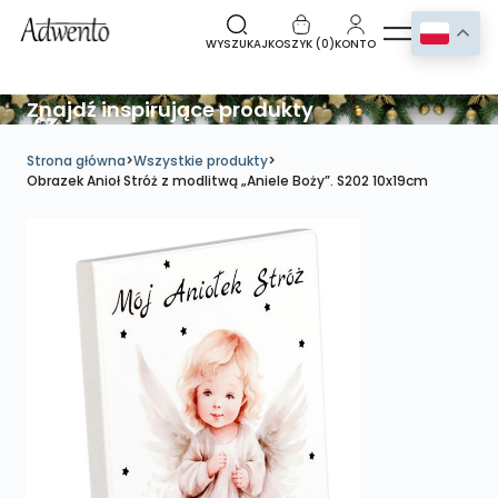
WYSZUKAJ
KOSZYK (
0
)
KONTO
Znajdź inspirujące produkty
Strona główna
>
Wszystkie produkty
>
Obrazek Anioł Stróż z modlitwą „Aniele Boży”. S202 10x19cm