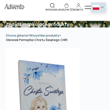
WYSZUKAJ
KOSZYK (
0
)
KONTO
Znajdź inspirujące produkty
Strona główna
>
Wszystkie produkty
>
Obrazek Pamiątka Chrztu Świętego CHR1