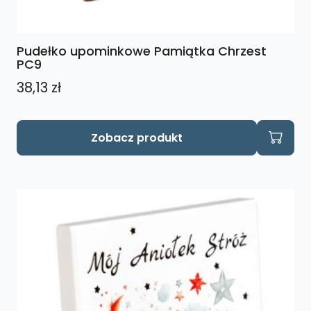
Pudełko upominkowe Pamiątka Chrzest
PC9
38,13
zł
Ten
Zobacz produkt
produkt
ma
wiele
wariantów.
Opcje
można
wybrać
na
stronie
produktu