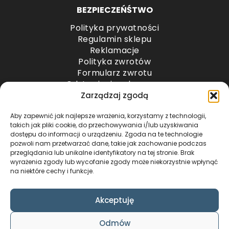
BEZPIECZEŃŚTWO
Polityka prywatności
Regulamin sklepu
Reklamacje
Polityka zwrotów
Formularz zwrotu
Odstąpienie od umowy
Odstąpienie od umowy – przesyłki paletowe
Zarządzaj zgodą
Aby zapewnić jak najlepsze wrażenia, korzystamy z technologii,
METODY PŁATNOŚCI
takich jak pliki cookie, do przechowywania i/lub uzyskiwania
dostępu do informacji o urządzeniu. Zgoda na te technologie
pozwoli nam przetwarzać dane, takie jak zachowanie podczas
przeglądania lub unikalne identyfikatory na tej stronie. Brak
wyrażenia zgody lub wycofanie zgody może niekorzystnie wpłynąć
na niektóre cechy i funkcje.
Akceptuję
COPYRIGHT © 2024 by ADWENTO ŁUKASZ
Odmów
WIECZOREK / ALL RIGHTS RESERVED