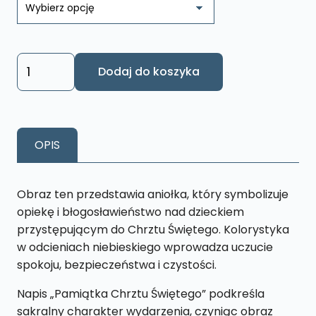
89,79 zł
do
105,78 zł
ilość
Dodaj do koszyka
Obrazek
Pamiątka
Chrztu
Świętego
OPIS
CHR1
Obraz ten przedstawia aniołka, który symbolizuje
opiekę i błogosławieństwo nad dzieckiem
przystępującym do Chrztu Świętego. Kolorystyka
w odcieniach niebieskiego wprowadza uczucie
spokoju, bezpieczeństwa i czystości.
Napis „Pamiątka Chrztu Świętego” podkreśla
sakralny charakter wydarzenia, czyniąc obraz