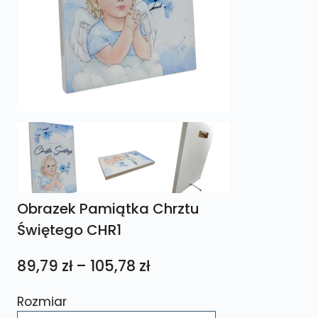
Obrazek Pamiątka Chrztu
Świętego CHR1
Zakres
89,79
zł
–
105,78
zł
cen:
Rozmiar
od