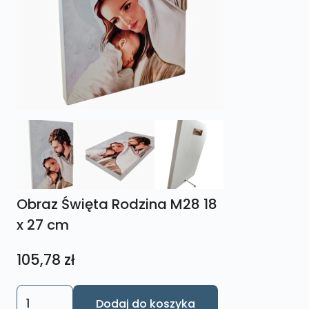
Obraz Święta Rodzina M28 18
x 27 cm
105,78
zł
ilość
Dodaj do koszyka