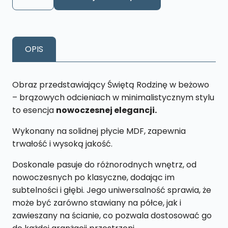
Obraz
Święta
Rodzina
M28
OPIS
18
x
27
Obraz przedstawiający Świętą Rodzinę w beżowo
cm
– brązowych odcieniach w minimalistycznym stylu
to esencja
nowoczesnej elegancji.
Wykonany na solidnej płycie MDF, zapewnia
trwałość i wysoką jakość.
Doskonale pasuje do różnorodnych wnętrz, od
nowoczesnych po klasyczne, dodając im
subtelności i głębi. Jego uniwersalność sprawia, że
może być zarówno stawiany na półce, jak i
zawieszany na ścianie, co pozwala dostosować go