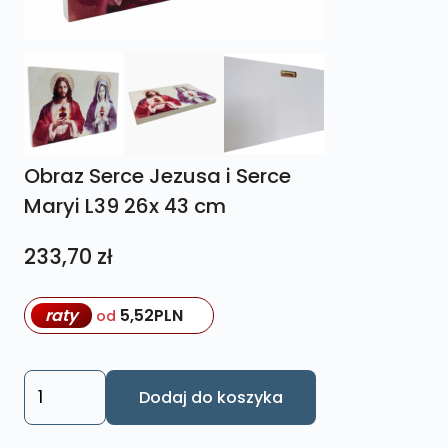
Obraz Serce Jezusa i Serce
Maryi L39 26x 43 cm
233,70
zł
raty
5,52
PLN
od
ilość
Dodaj do koszyka
Obraz
Serce