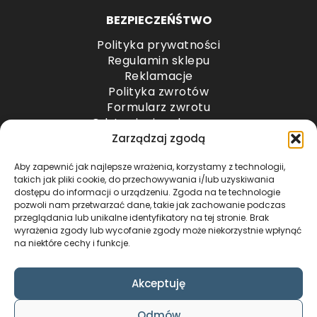
BEZPIECZEŃŚTWO
Polityka prywatności
Regulamin sklepu
Reklamacje
Polityka zwrotów
Formularz zwrotu
Odstąpienie od umowy
Odstąpienie od umowy – przesyłki paletowe
Zarządzaj zgodą
Aby zapewnić jak najlepsze wrażenia, korzystamy z technologii,
METODY PŁATNOŚCI
takich jak pliki cookie, do przechowywania i/lub uzyskiwania
dostępu do informacji o urządzeniu. Zgoda na te technologie
pozwoli nam przetwarzać dane, takie jak zachowanie podczas
przeglądania lub unikalne identyfikatory na tej stronie. Brak
wyrażenia zgody lub wycofanie zgody może niekorzystnie wpłynąć
na niektóre cechy i funkcje.
Akceptuję
COPYRIGHT © 2024 by ADWENTO ŁUKASZ
Odmów
WIECZOREK / ALL RIGHTS RESERVED