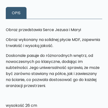
Jezusa
i
OPIS
Serce
Maryi
L39
Obraz przedstawia Serce Jezusa i Maryi
26x
Obraz wykonany na solidnej płycie MDF, zapewnia
43
trwałość i wysoką jakość.
cm
Doskonale pasuje do różnorodnych wnętrz, od
nowoczesnych po klasyczne, dodając im
subtelności. Jego uniwersalność sprawia, że może
być zarówno stawiany na półce, jak i zawieszany
na ścianie, co pozwala dostosować go do każdej
aranżacji przestrzeni.
wysokość 26 cm