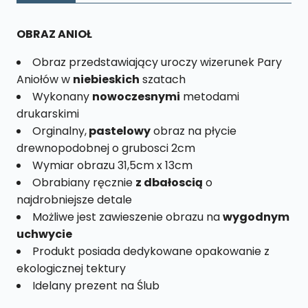
L
nr.
OBRAZ ANIOŁ
27
Obraz przedstawiający uroczy wizerunek Pary
Aniołów w
niebieskich
szatach
Wykonany
nowoczesnymi
metodami
drukarskimi
Orginalny,
pastelowy
obraz na płycie
drewnopodobnej o grubosci 2cm
Wymiar obrazu 31,5cm x 13cm
Obrabiany ręcznie
z dbałoscią
o
najdrobniejsze detale
Możliwe jest zawieszenie obrazu na
wygodnym
uchwycie
Produkt posiada dedykowane opakowanie z
ekologicznej tektury
Idelany prezent na Ślub