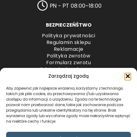
PN - PT 08:00–18:00
BEZPIECZEŃŚTWO
Polityka prywatności
Regulamin sklepu
Reklamacje
Polityka zwrotów
Formularz zwrotu
Odstąpienie od umowy
Odstąpienie od umowy – przesyłki paletowe
Zarządzaj zgodą
Aby zapewnić jak najlepsze wrażenia, korzystamy z technologii,
METODY PŁATNOŚCI
takich jak pliki cookie, do przechowywania i/lub uzyskiwania
dostępu do informacji o urządzeniu. Zgoda na te technologie
pozwoli nam przetwarzać dane, takie jak zachowanie podczas
przeglądania lub unikalne identyfikatory na tej stronie. Brak
wyrażenia zgody lub wycofanie zgody może niekorzystnie wpłynąć
na niektóre cechy i funkcje.