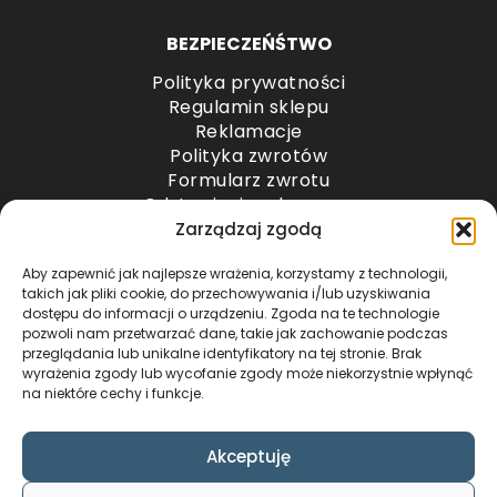
BEZPIECZEŃŚTWO
Polityka prywatności
Regulamin sklepu
Reklamacje
Polityka zwrotów
Formularz zwrotu
Odstąpienie od umowy
Odstąpienie od umowy – przesyłki paletowe
Zarządzaj zgodą
Aby zapewnić jak najlepsze wrażenia, korzystamy z technologii,
METODY PŁATNOŚCI
takich jak pliki cookie, do przechowywania i/lub uzyskiwania
dostępu do informacji o urządzeniu. Zgoda na te technologie
pozwoli nam przetwarzać dane, takie jak zachowanie podczas
przeglądania lub unikalne identyfikatory na tej stronie. Brak
wyrażenia zgody lub wycofanie zgody może niekorzystnie wpłynąć
na niektóre cechy i funkcje.
Akceptuję
COPYRIGHT © 2024 by ADWENTO ŁUKASZ