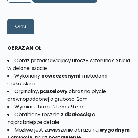
Anioł
Zielony
Rozmiar
OPIS
M
nr.
9
OBRAZ ANIOŁ
Obraz przedstawiający uroczy wizerunek Anioła
w zielonej szacie
Wykonany
nowoczesnymi
metodami
drukarskimi
Orginalny,
pastelowy
obraz na płycie
drewnopodobnej o grubosci 2cm
Wymiar obrazu 21 cm x 9 cm
Obrabiany ręcznie
z dbałoscią
o
najdrobniejsze detale
Możliwe jest zawieszenie obrazu na
wygodnym
uchwycie,
bądz
postawienie