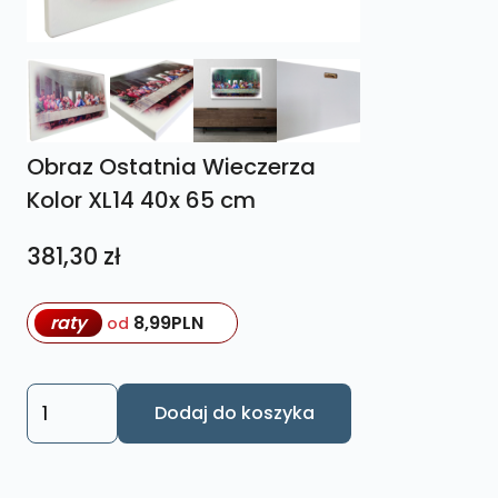
Obraz Ostatnia Wieczerza
Kolor XL14 40x 65 cm
381,30
zł
raty
8,99
PLN
od
ilość
Dodaj do koszyka
Obraz
Ostatnia
Wieczerza