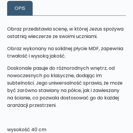
Kolor
OPIS
XL14
40x
65
Obraz przedstawia scenę, w której Jezus spożywa
cm
ostatnią wieczerze ze swoimi uczniami.
Obraz wykonany na solidnej płycie MDF, zapewnia
trwałość i wysoką jakość.
Doskonale pasuje do różnorodnych wnętrz, od
nowoczesnych po klasyczne, dodając im
subtelności. Jego uniwersalność sprawia, że może
być zarówno stawiany na półce, jak i zawieszany
na ścianie, co pozwala dostosować go do każdej
aranżacji przestrzeni.
wysokość 40 cm