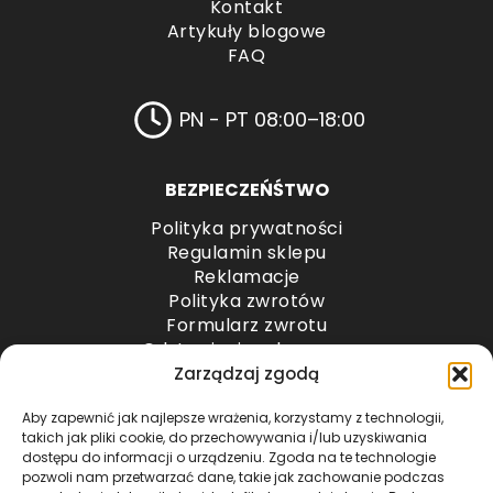
Kontakt
Artykuły blogowe
FAQ
PN - PT 08:00–18:00
BEZPIECZEŃŚTWO
Polityka prywatności
Regulamin sklepu
Reklamacje
Polityka zwrotów
Formularz zwrotu
Odstąpienie od umowy
Odstąpienie od umowy – przesyłki paletowe
Zarządzaj zgodą
Aby zapewnić jak najlepsze wrażenia, korzystamy z technologii,
METODY PŁATNOŚCI
takich jak pliki cookie, do przechowywania i/lub uzyskiwania
dostępu do informacji o urządzeniu. Zgoda na te technologie
pozwoli nam przetwarzać dane, takie jak zachowanie podczas