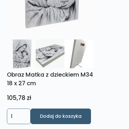
Obraz Matka z dzieckiem M34
18 x 27 cm
105,78
zł
ilość
Dodaj do koszyka
Obraz
Matka