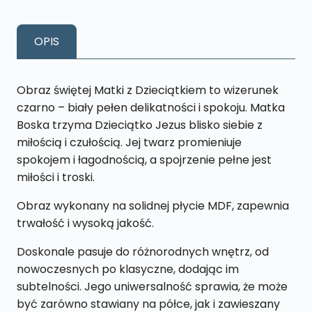
z
dzieckiem
OPIS
M34
18
x
Obraz świętej Matki z Dzieciątkiem to wizerunek
27
czarno – biały pełen delikatności i spokoju. Matka
cm
Boska trzyma Dzieciątko Jezus blisko siebie z
miłością i czułością. Jej twarz promieniuje
spokojem i łagodnością, a spojrzenie pełne jest
miłości i troski.
Obraz wykonany na solidnej płycie MDF, zapewnia
trwałość i wysoką jakość.
Doskonale pasuje do różnorodnych wnętrz, od
nowoczesnych po klasyczne, dodając im
subtelności. Jego uniwersalność sprawia, że może
być zarówno stawiany na półce, jak i zawieszany