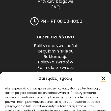
Artykuły blogowe
FAQ
PN - PT 08:00–18:00
BEZPIECZEŃŚTWO
Polityka prywatności
Regulamin sklepu
Reklamacje
Polityka zwrotów
Formularz zwrotu
Odstąpienie od umowy
Odstąpienie od umowy – przesyłki paletowe
Zarządzaj zgodą
Aby zapewnić jak najlepsze wrażenia, korzystamy z technologii,
METODY PŁATNOŚCI
takich jak pliki cookie, do przechowywania i/lub uzyskiwania
dostępu do informacji o urządzeniu. Zgoda na te technologie
pozwoli nam przetwarzać dane, takie jak zachowanie podczas
przeglądania lub unikalne identyfikatory na tej stronie. Brak
wyrażenia zgody lub wycofanie zgody może niekorzystnie wpłynąć