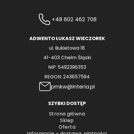
+48 602 462 708
ADWENTO ŁUKASZ WIECZOREK
ul. Bukietowa 18
41-403 Chełm Śląski
NIP: 5492396353
REGON: 243657594
pmkw@interia.pl
SZYBKI DOSTĘP
Strona główna
Sklep
Oferta
Informacje – dostawa, płatności