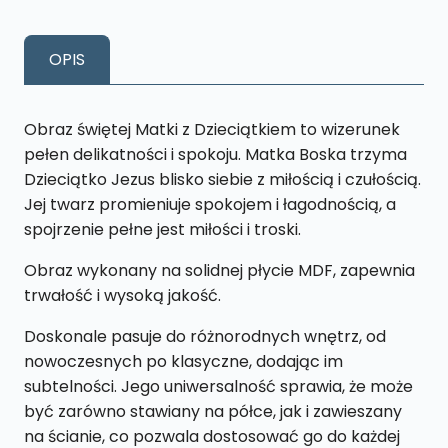
z
dzieckiem
OPIS
M33
18
x
Obraz świętej Matki z Dzieciątkiem to wizerunek
27
pełen delikatności i spokoju. Matka Boska trzyma
cm
Dzieciątko Jezus blisko siebie z miłością i czułością.
Jej twarz promieniuje spokojem i łagodnością, a
spojrzenie pełne jest miłości i troski.
Obraz wykonany na solidnej płycie MDF, zapewnia
trwałość i wysoką jakość.
Doskonale pasuje do różnorodnych wnętrz, od
nowoczesnych po klasyczne, dodając im
subtelności. Jego uniwersalność sprawia, że może
być zarówno stawiany na półce, jak i zawieszany
na ścianie, co pozwala dostosować go do każdej