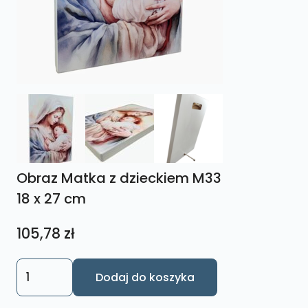
Obraz Matka z dzieckiem M33
18 x 27 cm
105,78
zł
ilość
Dodaj do koszyka
Obraz
Matka