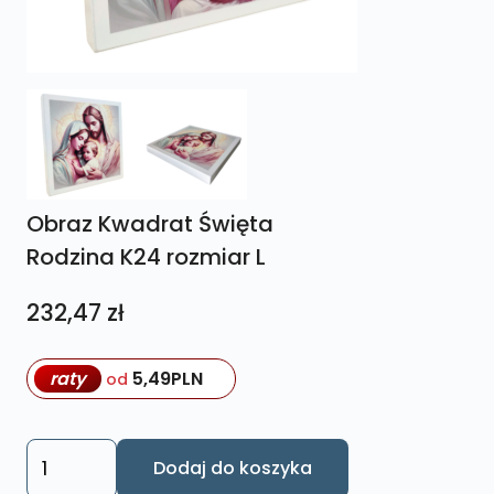
Obraz Kwadrat Święta
Rodzina K24 rozmiar L
232,47
zł
raty
5,49
PLN
od
ilość
Dodaj do koszyka
Obraz