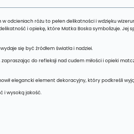
w odcieniach różu to pełen delikatności i wdzięku wizeru
elikatność i opiekę, które Matka Boska symbolizuje. Jej s
ydaje się być źródłem światła i nadziei.
praszając do refleksji nad cudem miłości i opieki matczy
anowił elegancki element dekoracyjny, który podkreśli w
ć i wysoką jakość.