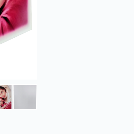
MARYJA
MATKA
BOSKA
Z
DZIECIĄTKIEM
L7
26
X
43
CM