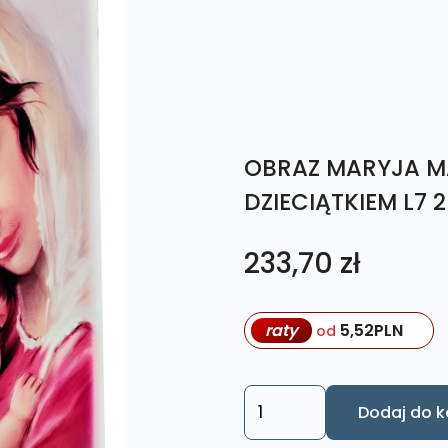
OBRAZ MARYJA M
DZIECIĄTKIEM L7 
233,70
zł
raty
5,52
PLN
od
ilość
Dodaj do k
OBRAZ