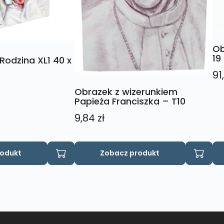
Ob
19
Rodzina XL1 40 x
91
Obrazek z wizerunkiem
Papieża Franciszka – T10
9,84
zł
rodukt
Zobacz produkt