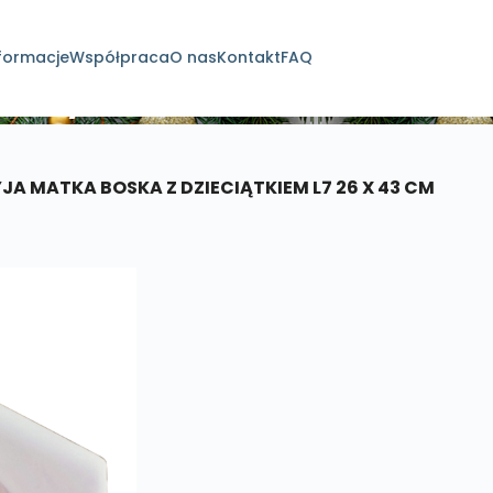
formacje
Współpraca
O nas
Kontakt
FAQ
dukty
A MATKA BOSKA Z DZIECIĄTKIEM L7 26 X 43 CM