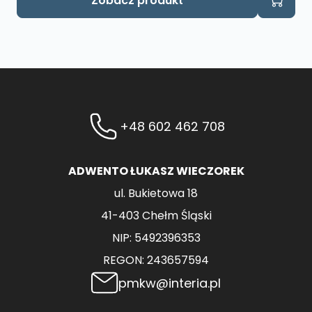
Zobacz produkt
+48 602 462 708
ADWENTO ŁUKASZ WIECZOREK
ul. Bukietowa 18
41-403 Chełm Śląski
NIP: 5492396353
REGON: 243657594
pmkw@interia.pl