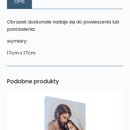
OPIS
K17
rozmiar
S
Obrazek doskonale nadaje się do powieszenia lub
postawienia.
wymiary:
17cm x 17cm
Podobne produkty