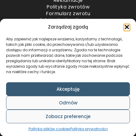
Reklamacje
Polityka zwrotów
Formularz zwrotu
Odstąpienie od umowy
Odstąpienie od umowy – przesyłki paletowe
Zarządzaj zgodą
Aby zapewnić jak najlepsze wrażenia, korzystamy z technologii,
METODY PŁATNOŚCI
takich jak pliki cookie, do przechowywania i/lub uzyskiwania
dostępu do informacji o urządzeniu. Zgoda na te technologie
pozwoli nam przetwarzać dane, takie jak zachowanie podczas
przeglądania lub unikalne identyfikatory na tej stronie. Brak
wyrażenia zgody lub wycofanie zgody może niekorzystnie wpłynąć
na niektóre cechy i funkcje.
Akceptuję
COPYRIGHT © 2024 by ADWENTO ŁUKASZ
Odmów
WIECZOREK / ALL RIGHTS RESERVED
DESIGN & CODE BY
FOXSTUDIO
Zobacz preferencje
Polityka plików cookies
Polityka prywatności