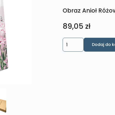
Obraz Anioł Różo
89,05
zł
ilość
Dodaj do k
Obraz
Anioł
Różowy
Rozmiar
M
nr.
8