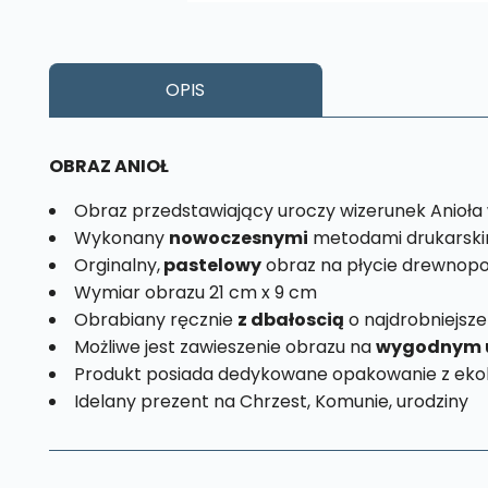
OPIS
OBRAZ ANIOŁ
Obraz przedstawiający uroczy wizerunek Anioła 
Wykonany
nowoczesnymi
metodami drukarski
Orginalny,
pastelowy
obraz na płycie drewnopo
Wymiar obrazu 21 cm x 9 cm
Obrabiany ręcznie
z dbałoscią
o najdrobniejsze
Możliwe jest zawieszenie obrazu na
wygodnym 
Produkt posiada dedykowane opakowanie z ekol
Idelany prezent na Chrzest, Komunie, urodziny