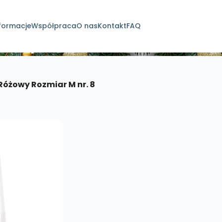
formacje
Współpraca
O nas
Kontakt
FAQ
dukty
Różowy Rozmiar M nr. 8