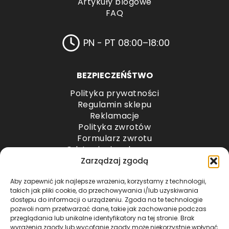
Artykuły blogowe
FAQ
PN - PT 08:00–18:00
BEZPIECZEŃŚTWO
Polityka prywatności
Regulamin sklepu
Reklamacje
Polityka zwrotów
Formularz zwrotu
Odstąpienie od umowy
Odstąpienie od umowy – przesyłki paletowe
Zarządzaj zgodą
Aby zapewnić jak najlepsze wrażenia, korzystamy z technologii,
METODY PŁATNOŚCI
takich jak pliki cookie, do przechowywania i/lub uzyskiwania
dostępu do informacji o urządzeniu. Zgoda na te technologie
pozwoli nam przetwarzać dane, takie jak zachowanie podczas
przeglądania lub unikalne identyfikatory na tej stronie. Brak
wyrażenia zgody lub wycofanie zgody może niekorzystnie wpłynąć