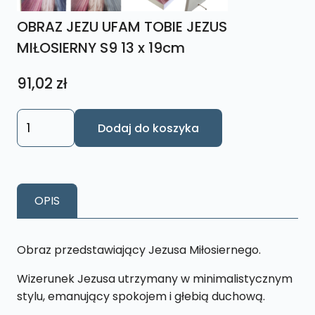
OBRAZ JEZU UFAM TOBIE JEZUS
MIŁOSIERNY S9 13 x 19cm
91,02
zł
ilość
Dodaj do koszyka
OBRAZ
JEZU
UFAM
TOBIE
OPIS
JEZUS
MIŁOSIERNY
S9
Obraz przedstawiający Jezusa Miłosiernego.
13
Wizerunek Jezusa utrzymany w minimalistycznym
x
stylu, emanujący spokojem i głebią duchową.
19cm