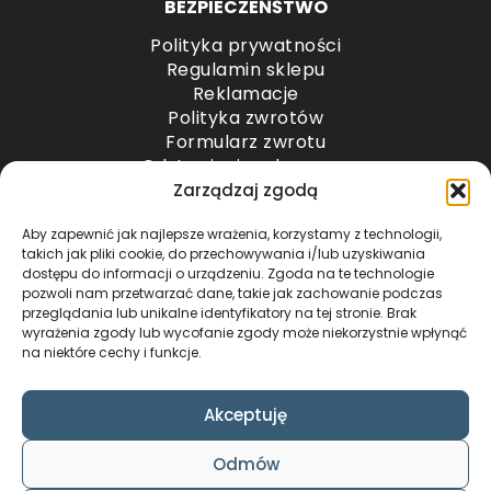
BEZPIECZEŃŚTWO
Polityka prywatności
Regulamin sklepu
Reklamacje
Polityka zwrotów
Formularz zwrotu
Odstąpienie od umowy
Odstąpienie od umowy – przesyłki paletowe
Zarządzaj zgodą
Aby zapewnić jak najlepsze wrażenia, korzystamy z technologii,
METODY PŁATNOŚCI
takich jak pliki cookie, do przechowywania i/lub uzyskiwania
dostępu do informacji o urządzeniu. Zgoda na te technologie
pozwoli nam przetwarzać dane, takie jak zachowanie podczas
przeglądania lub unikalne identyfikatory na tej stronie. Brak
wyrażenia zgody lub wycofanie zgody może niekorzystnie wpłynąć
na niektóre cechy i funkcje.
Akceptuję
COPYRIGHT © 2024 by ADWENTO ŁUKASZ
Odmów
WIECZOREK / ALL RIGHTS RESERVED