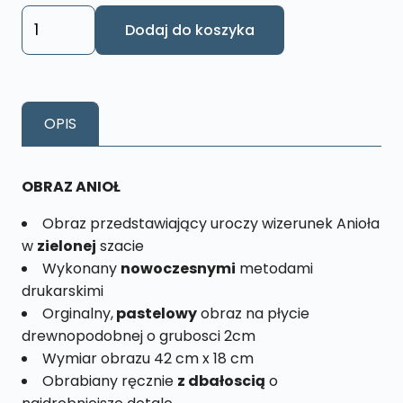
ilość
Dodaj do koszyka
Obraz
Anioł
Zielony
Rozmiar
OPIS
XL
nr.
9
OBRAZ ANIOŁ
Obraz przedstawiający uroczy wizerunek Anioła
w
zielonej
szacie
Wykonany
nowoczesnymi
metodami
drukarskimi
Orginalny,
pastelowy
obraz na płycie
drewnopodobnej o grubosci 2cm
Wymiar obrazu 42 cm x 18 cm
Obrabiany ręcznie
z dbałoscią
o