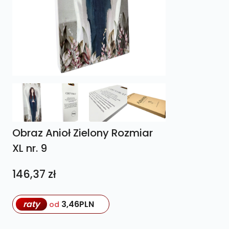
Obraz Anioł Zielony Rozmiar
XL nr. 9
146,37
zł
raty
3,46
PLN
od