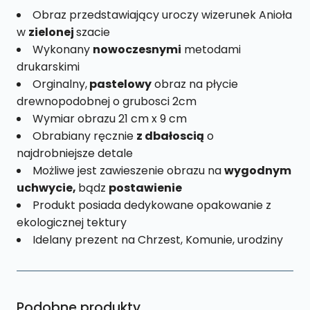
Obraz przedstawiający uroczy wizerunek Anioła
w
zielonej
szacie
Wykonany
nowoczesnymi
metodami
drukarskimi
Orginalny,
pastelowy
obraz na płycie
drewnopodobnej o grubosci 2cm
Wymiar obrazu 21 cm x 9 cm
Obrabiany ręcznie
z dbałoscią
o
najdrobniejsze detale
Możliwe jest zawieszenie obrazu na
wygodnym
uchwycie,
bądz
postawienie
Produkt posiada dedykowane opakowanie z
ekologicznej tektury
Idelany prezent na Chrzest, Komunie, urodziny
Podobne produkty