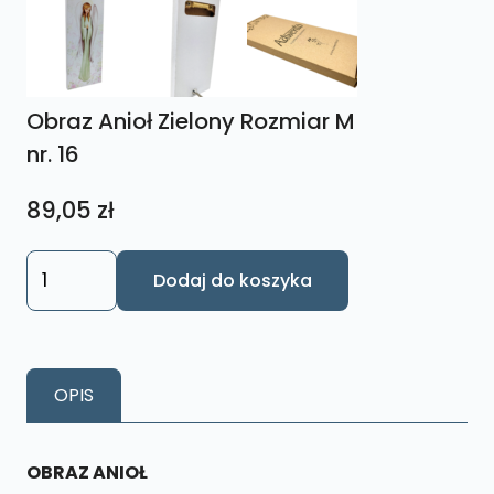
Obraz Anioł Zielony Rozmiar M
nr. 16
89,05
zł
ilość
Dodaj do koszyka
Obraz
Anioł
Zielony
Rozmiar
OPIS
M
nr.
16
OBRAZ ANIOŁ