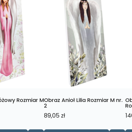
Różowy Rozmiar M
Obraz Anioł Lilia Rozmiar M nr.
Ob
2
Ro
89,05
zł
14