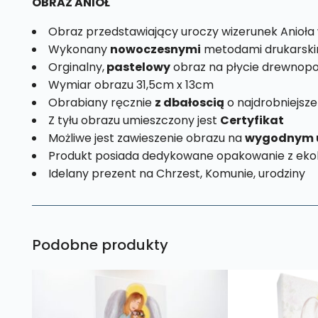
OBRAZ ANIOŁ
Obraz przedstawiający uroczy wizerunek Anioła
Wykonany
nowoczesnymi
metodami drukarski
Orginalny,
pastelowy
obraz na płycie drewnopo
Wymiar obrazu 31,5cm x 13cm
Obrabiany ręcznie
z dbałoscią
o najdrobniejsze
Z tyłu obrazu umieszczony jest
Certyfikat
Możliwe jest zawieszenie obrazu na
wygodnym 
Produkt posiada dedykowane opakowanie z ekol
Idelany prezent na Chrzest, Komunie, urodziny
Podobne produkty