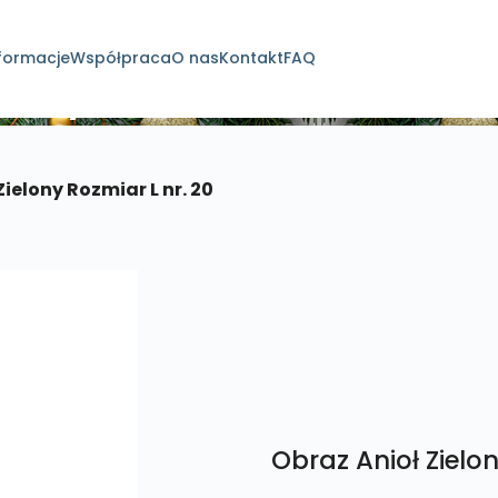
formacje
Współpraca
O nas
Kontakt
FAQ
dukty
Zielony Rozmiar L nr. 20
Obraz Anioł Zielon