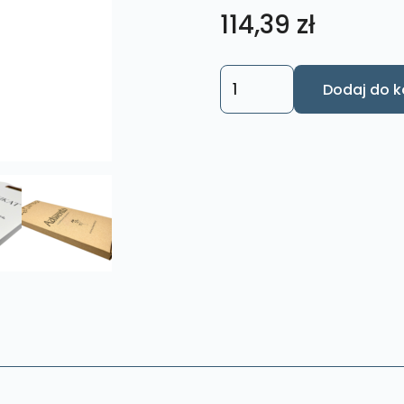
114,39
zł
ilość
Dodaj do k
Obraz
Anioł
Zielony
Rozmiar
L
nr.
20