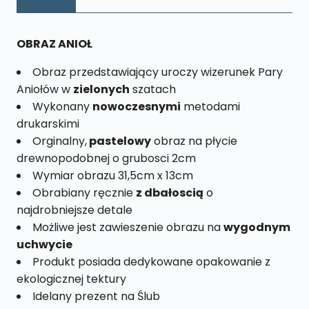
Rozmiar
L
nr.
OBRAZ ANIOŁ
31
Obraz przedstawiający uroczy wizerunek Pary
Aniołów w
zielonych
szatach
Wykonany
nowoczesnymi
metodami
drukarskimi
Orginalny,
pastelowy
obraz na płycie
drewnopodobnej o grubosci 2cm
Wymiar obrazu 31,5cm x 13cm
Obrabiany ręcznie
z dbałoscią
o
najdrobniejsze detale
Możliwe jest zawieszenie obrazu na
wygodnym
uchwycie
Produkt posiada dedykowane opakowanie z
ekologicznej tektury
Idelany prezent na Ślub