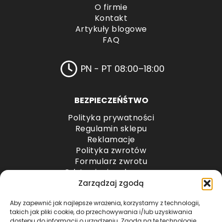
O firmie
Kontakt
Artykuły blogowe
FAQ
PN - PT 08:00–18:00
BEZPIECZEŃŚTWO
Polityka prywatności
Regulamin sklepu
Reklamacje
Polityka zwrotów
Formularz zwrotu
Odstąpienie od umowy
Odstąpienie od umowy – przesyłki paletowe
Zarządzaj zgodą
Aby zapewnić jak najlepsze wrażenia, korzystamy z technologii,
METODY PŁATNOŚCI
takich jak pliki cookie, do przechowywania i/lub uzyskiwania
dostępu do informacji o urządzeniu. Zgoda na te technologie