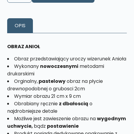
Anioł
Lilia
Rozmiar
OPIS
M
nr.
2
OBRAZ ANIOŁ
Obraz przedstawiający uroczy wizerunek Anioła
Wykonany
nowoczesnymi
metodami
drukarskimi
Orginalny,
pastelowy
obraz na płycie
drewnopodobnej o grubosci 2cm
Wymiar obrazu 21 cm x 9 cm
Obrabiany ręcznie
z dbałoscią
o
najdrobniejsze detale
Możliwe jest zawieszenie obrazu na
wygodnym
uchwycie,
bądz
postawienie
Produkt posiada dedykowane opakowanie z