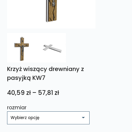
Krzyż wiszący drewniany z
pasyjką KW7
Zakres
40,59
zł
–
57,81
zł
cen:
rozmiar
od
40,59 zł
do