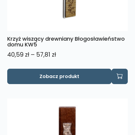
Krzyż wiszący drewniany Błogosławieństwo
domu KW5
Zakres
40,59
zł
–
57,81
zł
cen:
od
Ten
Zobacz produkt
produkt
40,59 zł
ma
do
wiele
57,81 zł
wariantów.
Opcje
można
wybrać
na