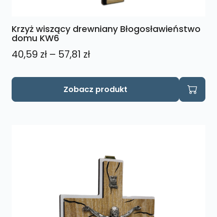
Krzyż wiszący drewniany Błogosławieństwo
domu KW6
Zakres
40,59
zł
–
57,81
zł
cen:
od
Ten
Zobacz produkt
produkt
40,59 zł
ma
do
wiele
57,81 zł
wariantów.
Opcje
można
wybrać
na
stronie
produktu