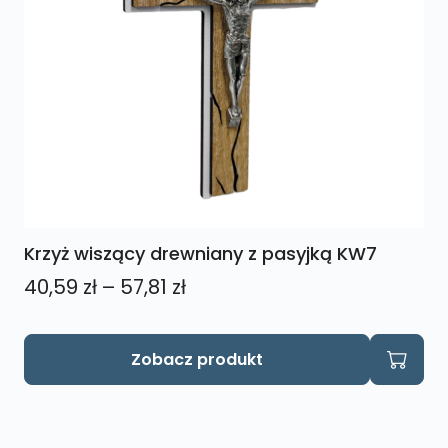
Krzyż wiszący drewniany z pasyjką KW7
Zakres
40,59
zł
–
57,81
zł
cen:
od
Ten
Zobacz produkt
produkt
40,59 zł
ma
do
wiele
57,81 zł
wariantów.