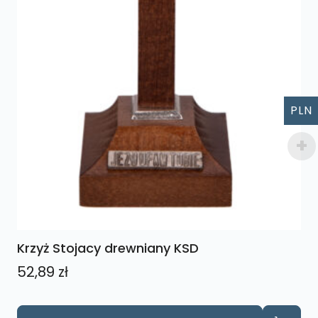
PLN
Krzyż Stojacy drewniany KSD
52,89
zł
Ten