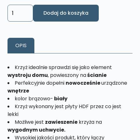
57,81 zł
ilość
Dodaj do koszyka
Krzyż
wiszący
drewniany
z
OPIS
pasyjką
KW7
Krzyż idealnie sprawdzi się jako element
wystroju domu
, powieszony na
ścianie
Perfekcyjnie dopełni
nowocześnie
urządzone
wnętrze
kolor brązowo-
biały
Krzyż wykonany jest płyty HDF przez co jest
lekki
Możliwe jest
zawieszenie
krzyża na
wygodnym uchwycie.
Wysokiej jakości produkt, który łączy