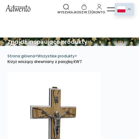
WYSZUKAJ
KOSZYK (
0
)
KONTO
Znajdź inspirujące produkty
Strona główna
>
Wszystkie produkty
>
Krzyż wiszący drewniany z pasyjką KW7