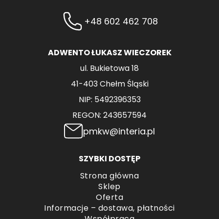
wybrać
+48 602 462 708
na
stronie
produktu
ADWENTO ŁUKASZ WIECZOREK
ul. Bukietowa 18
41-403 Chełm Śląski
NIP: 5492396353
REGON: 243657594
pmkw@interia.pl
SZYBKI DOSTĘP
Strona główna
Sklep
Oferta
Informacje – dostawa, płatności
Współpraca