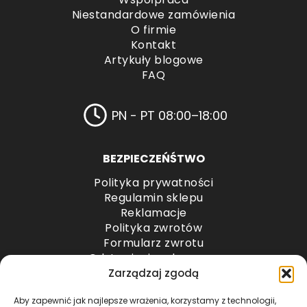
Niestandardowe zamówienia
O firmie
Kontakt
Artykuły blogowe
FAQ
PN - PT 08:00–18:00
BEZPIECZEŃŚTWO
Polityka prywatności
Regulamin sklepu
Reklamacje
Polityka zwrotów
Formularz zwrotu
Odstąpienie od umowy
Odstąpienie od umowy – przesyłki paletowe
Zarządzaj zgodą
Aby zapewnić jak najlepsze wrażenia, korzystamy z technologii,