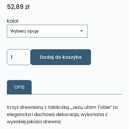
52,89
zł
kolor
ilość
Dodaj do koszyka
Krzyż
Stojacy
drewniany
KSD
OPIS
Krzyż drewniany z tabliczką „Jezu, ufam Tobie” to
elegancka i duchowa dekoracja, wykonana z
wysokiej jakości drewna.