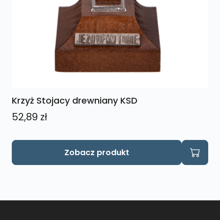
Krzyż Stojacy drewniany KSD
52,89
zł
Ten
Zobacz produkt
produkt
ma
wiele
wariantów.
Opcje
można