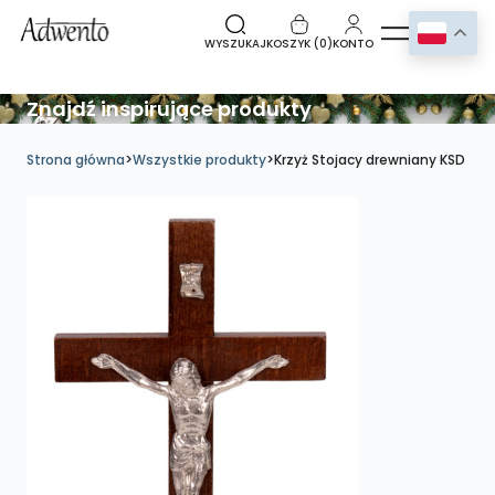
WYSZUKAJ
KOSZYK (
0
)
KONTO
Znajdź inspirujące produkty
Strona główna
>
Wszystkie produkty
>
Krzyż Stojacy drewniany KSD