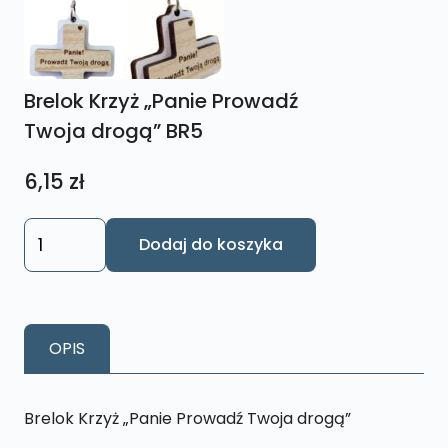
Brelok Krzyż „Panie Prowadź
Twoja drogą” BR5
6,15
zł
ilość
Dodaj do koszyka
Brelok
Krzyż
"Panie
Prowadź
OPIS
Twoja
drogą"
BR5
Brelok Krzyż „Panie Prowadź Twoja drogą”