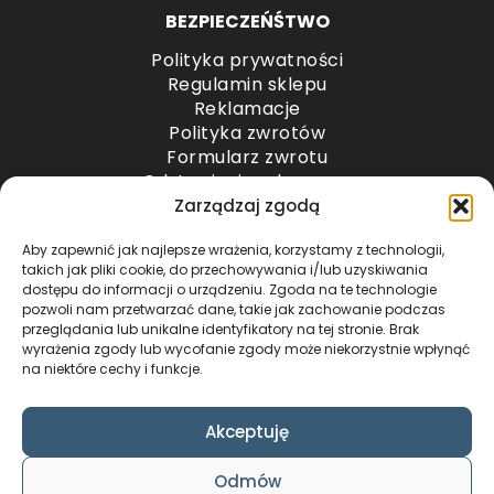
BEZPIECZEŃŚTWO
Polityka prywatności
Regulamin sklepu
Reklamacje
Polityka zwrotów
Formularz zwrotu
Odstąpienie od umowy
Odstąpienie od umowy – przesyłki paletowe
Zarządzaj zgodą
Aby zapewnić jak najlepsze wrażenia, korzystamy z technologii,
METODY PŁATNOŚCI
takich jak pliki cookie, do przechowywania i/lub uzyskiwania
dostępu do informacji o urządzeniu. Zgoda na te technologie
pozwoli nam przetwarzać dane, takie jak zachowanie podczas
przeglądania lub unikalne identyfikatory na tej stronie. Brak
wyrażenia zgody lub wycofanie zgody może niekorzystnie wpłynąć
na niektóre cechy i funkcje.
Akceptuję
COPYRIGHT © 2024 by ADWENTO ŁUKASZ
Odmów
WIECZOREK / ALL RIGHTS RESERVED