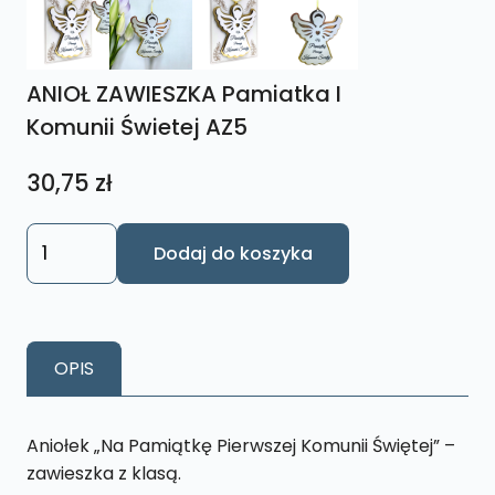
ANIOŁ ZAWIESZKA Pamiatka I
Komunii Świetej AZ5
30,75
zł
ilość
Dodaj do koszyka
ANIOŁ
ZAWIESZKA
Pamiatka
I
OPIS
Komunii
Świetej
AZ5
Aniołek „Na Pamiątkę Pierwszej Komunii Świętej” –
zawieszka z klasą.