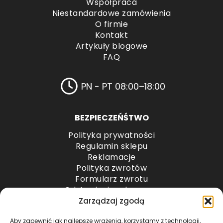
Współpraca
Niestandardowe zamówienia
O firmie
Kontakt
Artykuły blogowe
FAQ
PN - PT 08:00–18:00
BEZPIECZEŃŚTWO
Polityka prywatności
Regulamin sklepu
Reklamacje
Polityka zwrotów
Formularz zwrotu
Odstąpienie od umowy
Odstąpienie od umowy – przesyłki paletowe
Zarządzaj zgodą
Aby zapewnić jak najlepsze wrażenia, korzystamy z technologii,