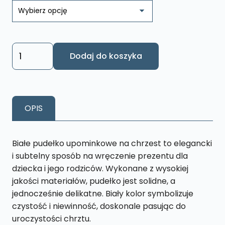
ilość
Dodaj do koszyka
Pudełko
upominkowe
Pamiątka
Chrzest
OPIS
PC8
Białe pudełko upominkowe na chrzest to elegancki
i subtelny sposób na wręczenie prezentu dla
dziecka i jego rodziców. Wykonane z wysokiej
jakości materiałów, pudełko jest solidne, a
jednocześnie delikatne. Biały kolor symbolizuje
czystość i niewinność, doskonale pasując do
uroczystości chrztu.