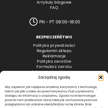
Artykuły blogowe
FAQ
PN - PT 08:00–18:00
BEZPIECZEŃŚTWO
Polityka prywatności
Regulamin sklepu
Reklamacje
Polityka zwrotów
Formularz zwrotu
Odstąpienie od umowy
Odstąpienie od umowy – przesyłki paletowe
Zarządzaj zgodą
Aby zapewnić jak najlepsze wrażenia, korzystamy z technologii,
METODY PŁATNOŚCI
takich jak pliki cookie, do przechowywania i/lub uzyskiwania
dostępu do informacji o urządzeniu. Zgoda na te technologie
pozwoli nam przetwarzać dane, takie jak zachowanie podczas
przeglądania lub unikalne identyfikatory na tej stronie. Brak