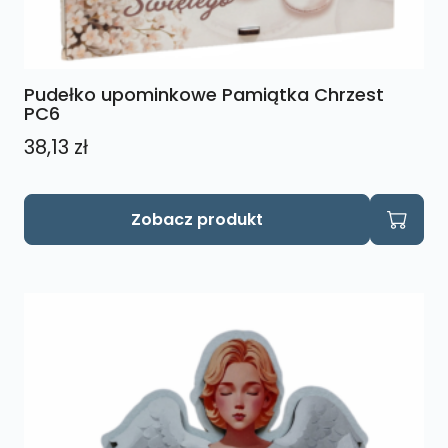
Pudełko upominkowe Pamiątka Chrzest
PC6
38,13
zł
Ten
Zobacz produkt
produkt
ma
wiele
wariantów.
Opcje
można
wybrać
na
stronie