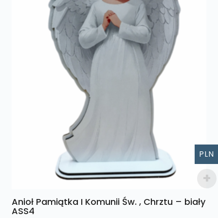
produktu
PLN
Anioł Pamiątka I Komunii Św. , Chrztu – biały
ASS4