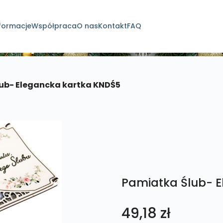
formacje
Współpraca
O nas
Kontakt
FAQ
dukty
ub- Elegancka kartka KNDŚ5
Pamiatka Ślub- 
49,18
zł