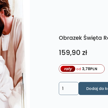
Obrazek Święta R
159,90
zł
raty
3,78
PLN
od
ilość
Dodaj do k
Obrazek
Święta
Rodzina.