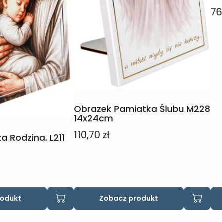
76
Obrazek Pamiatka Ślubu M228
14x24cm
110,70
zł
a Rodzina. L211
rodukt
Zobacz produkt