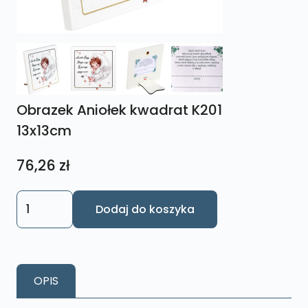
Obrazek Aniołek kwadrat K201
13x13cm
76,26
zł
ilość
Dodaj do koszyka
Obrazek
Aniołek
kwadrat
K201
OPIS
13x13cm