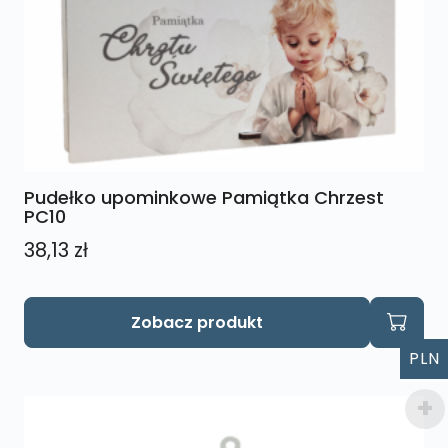
Pudełko upominkowe Pamiątka Chrzest
PC10
38,13
zł
Ten
Zobacz produkt
produkt
ma
PLN
wiele
wariantów.
Opcje