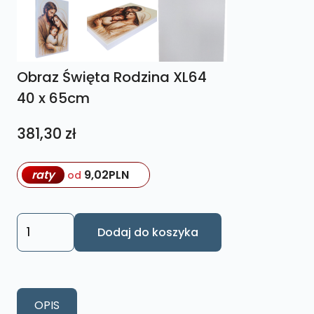
Obraz Święta Rodzina XL64
40 x 65cm
381,30
zł
raty
9,02
PLN
od
ilość
Dodaj do koszyka
Obraz
Święta
Rodzina
XL64
OPIS
40