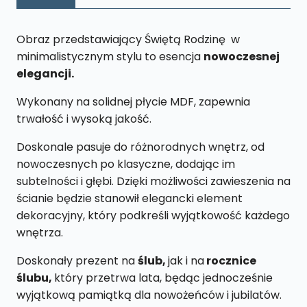
x
65cm
Obraz przedstawiający Świętą Rodzinę w
minimalistycznym stylu to esencja
nowoczesnej
elegancji.
Wykonany na solidnej płycie MDF, zapewnia
trwałość i wysoką jakość.
Doskonale pasuje do różnorodnych wnętrz, od
nowoczesnych po klasyczne, dodając im
subtelności i głębi. Dzięki możliwości zawieszenia na
ścianie będzie stanowił elegancki element
dekoracyjny, który podkreśli wyjątkowość każdego
wnętrza.
Doskonały prezent na
ślub,
jak i na
rocznice
ślubu,
który przetrwa lata, będąc jednocześnie
wyjątkową pamiątką dla nowożeńców i jubilatów.