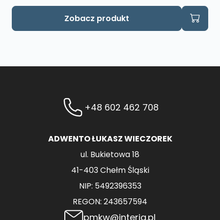
Zobacz produkt
+48 602 462 708
ADWENTO ŁUKASZ WIECZOREK
ul. Bukietowa 18
41-403 Chełm Śląski
NIP: 5492396353
REGON: 243657594
pmkw@interia.pl