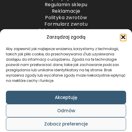
Regulamin sklepu
Reklamacje
Polityka zwrotów
Formularz zwrotu
Odstąpienie od umowy
Odstąpienie od umowy – przesyłki paletowe
Zarządzaj zgodą
Aby zapewnić jak najlepsze wrażenia, korzystamy z technologii,
METODY PŁATNOŚCI
takich jak pliki cookie, do przechowywania i/lub uzyskiwania
dostępu do informacji o urządzeniu. Zgoda na te technologie
pozwoli nam przetwarzać dane, takie jak zachowanie podczas
przeglądania lub unikalne identyfikatory na tej stronie. Brak
wyrażenia zgody lub wycofanie zgody może niekorzystnie wpłynąć
na niektóre cechy i funkcje.
Akceptuję
COPYRIGHT © 2024 by ADWENTO ŁUKASZ
Odmów
WIECZOREK / ALL RIGHTS RESERVED
DESIGN & CODE BY
FOXSTUDIO
Zobacz preferencje