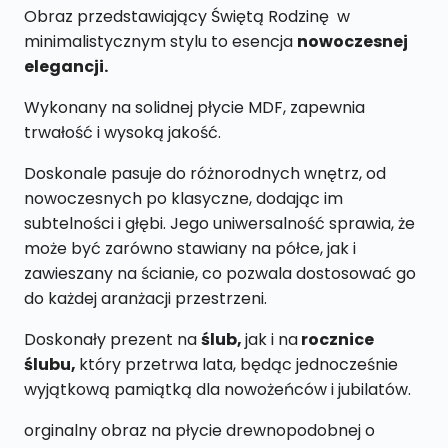
19
Obraz przedstawiający Świętą Rodzinę w
cm
minimalistycznym stylu to esencja
nowoczesnej
elegancji.
Wykonany na solidnej płycie MDF, zapewnia
trwałość i wysoką jakość.
Doskonale pasuje do różnorodnych wnętrz, od
nowoczesnych po klasyczne, dodając im
subtelności i głębi. Jego uniwersalność sprawia, że
może być zarówno stawiany na półce, jak i
zawieszany na ścianie, co pozwala dostosować go
do każdej aranżacji przestrzeni.
Doskonały prezent na
ślub,
jak i na
rocznice
ślubu,
który przetrwa lata, będąc jednocześnie
wyjątkową pamiątką dla nowożeńców i jubilatów.
orginalny obraz na płycie drewnopodobnej o