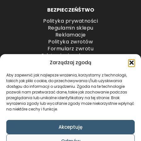
BEZPIECZEŃŚTWO
Polityka prywatności
Regulamin sklepu
Reklamacje
Polityka zwrotów
Formularz zwrotu
Odstąpienie od umowy
Odstąpienie od umowy – przesyłki paletowe
Zarządzaj zgodą
Aby zapewnić jak najlepsze wrażenia, korzystamy z technologii,
METODY PŁATNOŚCI
takich jak pliki cookie, do przechowywania i/lub uzyskiwania
dostępu do informacji o urządzeniu. Zgoda na te technologie
pozwoli nam przetwarzać dane, takie jak zachowanie podczas
przeglądania lub unikalne identyfikatory na tej stronie. Brak
wyrażenia zgody lub wycofanie zgody może niekorzystnie wpłynąć
na niektóre cechy i funkcje.
Akceptuję
COPYRIGHT © 2024 by ADWENTO ŁUKASZ