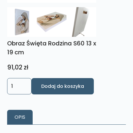
Obraz Święta Rodzina S60 13 x
19 cm
91,02
zł
ilość
Dodaj do koszyka
Obraz
Święta
Rodzina
S60
OPIS
13
x