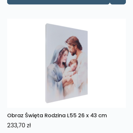
produkt
33,21 zł
ma
do
wiele
40,59 zł
wariantów.
Opcje
można
wybrać
na
stronie
produktu
Obraz Święta Rodzina L55 26 x 43 cm
233,70
zł