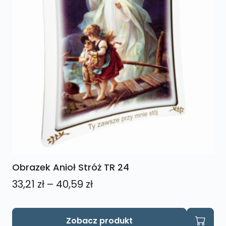
Obrazek Anioł Stróż TR 24
Zakres
33,21
zł
–
40,59
zł
cen:
od
Ten
Zobacz produkt