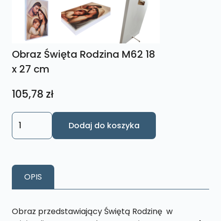
Obraz Święta Rodzina M62 18
x 27 cm
105,78
zł
ilość
Dodaj do koszyka
Obraz
Święta
Rodzina
M62
OPIS
18
x
27
Obraz przedstawiający Świętą Rodzinę w
cm