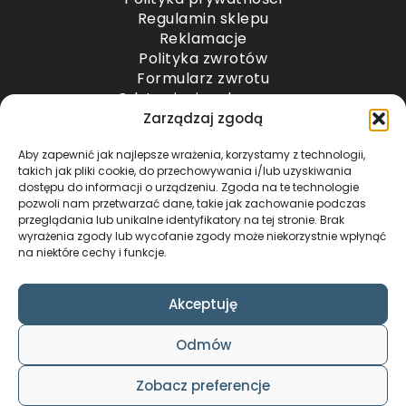
Regulamin sklepu
Reklamacje
Polityka zwrotów
Formularz zwrotu
Odstąpienie od umowy
Odstąpienie od umowy – przesyłki paletowe
Zarządzaj zgodą
Aby zapewnić jak najlepsze wrażenia, korzystamy z technologii,
METODY PŁATNOŚCI
takich jak pliki cookie, do przechowywania i/lub uzyskiwania
dostępu do informacji o urządzeniu. Zgoda na te technologie
pozwoli nam przetwarzać dane, takie jak zachowanie podczas
przeglądania lub unikalne identyfikatory na tej stronie. Brak
wyrażenia zgody lub wycofanie zgody może niekorzystnie wpłynąć
na niektóre cechy i funkcje.
Akceptuję
COPYRIGHT © 2024 by ADWENTO ŁUKASZ
Odmów
WIECZOREK / ALL RIGHTS RESERVED
DESIGN & CODE BY
FOXSTUDIO
Zobacz preferencje