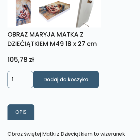
OBRAZ MARYJA MATKA Z
DZIEĆIĄTKIEM M49 18 x 27 cm
105,78
zł
ilość
Dodaj do koszyka
OBRAZ
MARYJA
MATKA
Z
OPIS
DZIEĆIĄTKIEM
M49
18
Obraz świętej Matki z Dzieciątkiem to wizerunek
x