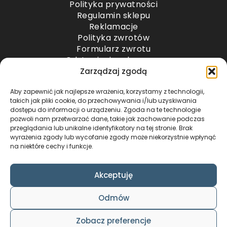
Polityka prywatności
Regulamin sklepu
Reklamacje
Polityka zwrotów
Formularz zwrotu
Odstąpienie od umowy
Odstąpienie od umowy – przesyłki paletowe
Zarządzaj zgodą
Aby zapewnić jak najlepsze wrażenia, korzystamy z technologii,
METODY PŁATNOŚCI
takich jak pliki cookie, do przechowywania i/lub uzyskiwania
dostępu do informacji o urządzeniu. Zgoda na te technologie
pozwoli nam przetwarzać dane, takie jak zachowanie podczas
przeglądania lub unikalne identyfikatory na tej stronie. Brak
wyrażenia zgody lub wycofanie zgody może niekorzystnie wpłynąć
na niektóre cechy i funkcje.
Akceptuję
COPYRIGHT © 2024 by ADWENTO ŁUKASZ
Odmów
WIECZOREK / ALL RIGHTS RESERVED
DESIGN & CODE BY
FOXSTUDIO
Zobacz preferencje