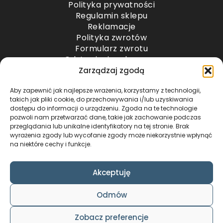
Polityka prywatności
Regulamin sklepu
Reklamacje
Polityka zwrotów
Formularz zwrotu
Odstąpienie od umowy
Odstąpienie od umowy – przesyłki paletowe
Zarządzaj zgodą
Aby zapewnić jak najlepsze wrażenia, korzystamy z technologii,
METODY PŁATNOŚCI
takich jak pliki cookie, do przechowywania i/lub uzyskiwania
dostępu do informacji o urządzeniu. Zgoda na te technologie
pozwoli nam przetwarzać dane, takie jak zachowanie podczas
przeglądania lub unikalne identyfikatory na tej stronie. Brak
wyrażenia zgody lub wycofanie zgody może niekorzystnie wpłynąć
na niektóre cechy i funkcje.
Akceptuję
COPYRIGHT © 2024 by ADWENTO ŁUKASZ
Odmów
WIECZOREK / ALL RIGHTS RESERVED
DESIGN & CODE BY
FOXSTUDIO
Zobacz preferencje