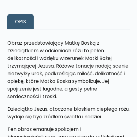
MARYJA
MATKA
BOSKA
OPIS
Z
DZIECIĄTKIEM
S7
Obraz przedstawiający Matkę Boską z
13
Dzieciątkiem w odcieniach różu to pełen
X
delikatności i wdzięku wizerunek Matki Bożej
19
trzymającej Jezusa. Różowe tonacje nadają scenie
CM
niezwykły urok, podkreślając miłość, delikatność i
opiekę, które Matka Boska symbolizuje. Jej
spojrzenie jest łagodne, a gesty pełne
serdeczności i troski.
Dzieciątko Jezus, otoczone blaskiem ciepłego różu,
wydaje się być źródłem światła i nadziei.
Ten obraz emanuje spokojem i
błogosławieństwem, zapraszając do refleksji nad