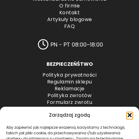
O firmie
Kontakt
Artykuły blogowe
FAQ
PN - PT 08:00–18:00
BEZPIECZEŃŚTWO
Polityka prywatności
Regulamin sklepu
Reklamacje
Polityka zwrotów
Formularz zwrotu
Odstąpienie od umowy
Zarządzaj zgodą
Odstąpienie od umowy – przesyłki paletowe
Aby zapewnić jak najlepsze wrażenia, korzystamy z technologii,
METODY PŁATNOŚCI
takich jak pliki cookie, do przechowywania i/lub uzyskiwania
dostępu do informacji o urządzeniu. Zgoda na te technologie