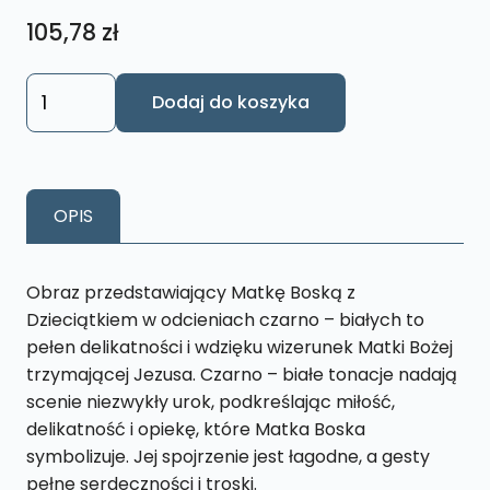
105,78
zł
ilość
Dodaj do koszyka
OBRAZ
MARYJA
MATKA
BOSKA
OPIS
Z
DZIECIĄTKIEM
M7
Obraz przedstawiający Matkę Boską z
CB
Dzieciątkiem w odcieniach czarno – białych to
18
pełen delikatności i wdzięku wizerunek Matki Bożej
X
trzymającej Jezusa. Czarno – białe tonacje nadają
27
scenie niezwykły urok, podkreślając miłość,
CM
delikatność i opiekę, które Matka Boska
symbolizuje. Jej spojrzenie jest łagodne, a gesty
pełne serdeczności i troski.