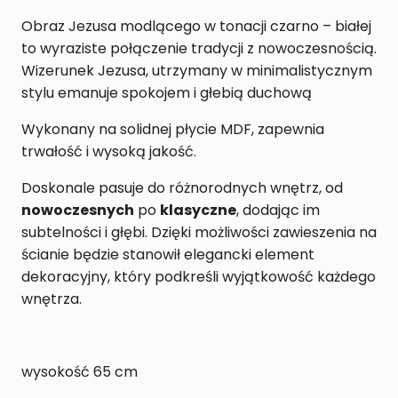
XL5
Obraz Jezusa modlącego w tonacji czarno – białej
40
to wyraziste połączenie tradycji z nowoczesnością.
x
Wizerunek Jezusa, utrzymany w minimalistycznym
65
stylu emanuje spokojem i głebią duchową
cm
Wykonany na solidnej płycie MDF, zapewnia
trwałość i wysoką jakość.
Doskonale pasuje do różnorodnych wnętrz, od
nowoczesnych
po
klasyczne
, dodając im
subtelności i głębi. Dzięki możliwości zawieszenia na
ścianie będzie stanowił elegancki element
dekoracyjny, który podkreśli wyjątkowość każdego
wnętrza.
wysokość 65 cm