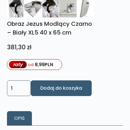
Obraz Jezus Modlący Czarno
– Biały XL5 40 x 65 cm
381,30
zł
raty
8,99
PLN
od
ilość
Dodaj do koszyka
Obraz
Jezus
Modlący
Czarno
OPIS
–
Biały