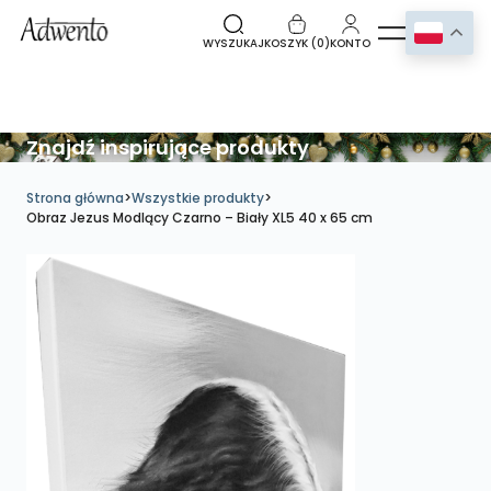
WYSZUKAJ
KOSZYK (
0
)
KONTO
Znajdź inspirujące produkty
Strona główna
>
Wszystkie produkty
>
Obraz Jezus Modlący Czarno – Biały XL5 40 x 65 cm