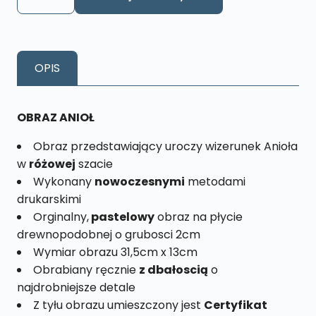
Obraz
Anioł
Różowy
Rozmiar
OPIS
L
nr.
15
OBRAZ ANIOŁ
Obraz przedstawiający uroczy wizerunek Anioła
w
różowej
szacie
Wykonany
nowoczesnymi
metodami
drukarskimi
Orginalny,
pastelowy
obraz na płycie
drewnopodobnej o grubosci 2cm
Wymiar obrazu 31,5cm x 13cm
Obrabiany ręcznie
z dbałoscią
o
najdrobniejsze detale
Z tyłu obrazu umieszczony jest
Certyfikat