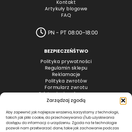
Kontakt
Artykuły blogowe
FAQ
PN - PT 08:00–18:00
BEZPIECZEŃŚTWO
Polityka prywatności
Regulamin sklepu
Reklamacje
Polityka zwrotów
Formularz zwrotu
Odstąpienie od umowy
Odstąpienie od umowy – przesyłki paletowe
Zarządzaj zgodą
Aby zapewnić jak najlepsze wrażenia, korzystamy z technologii,
METODY PŁATNOŚCI
takich jak pliki cookie, do przechowywania i/lub uzyskiwania
dostępu do informacji o urządzeniu. Zgoda na te technologie
pozwoli nam przetwarzać dane, takie jak zachowanie podczas