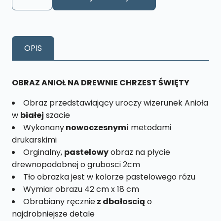
Obraz
Anioł
Pamiątka
Chrzest
OPIS
Św.
XL
nr.
OBRAZ ANIOŁ NA DREWNIE CHRZEST ŚWIĘTY
CHRA1
Obraz przedstawiający uroczy wizerunek Anioła
w
białej
szacie
Wykonany
nowoczesnymi
metodami
drukarskimi
Orginalny,
pastelowy
obraz na płycie
drewnopodobnej o grubosci 2cm
Tło obrazka jest w kolorze pastelowego rózu
Wymiar obrazu 42 cm x 18 cm
Obrabiany ręcznie
z dbałoscią
o
najdrobniejsze detale