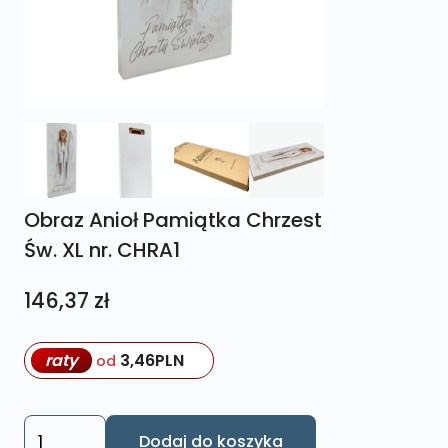
Obraz Anioł Pamiątka Chrzest
Św. XL nr. CHRA1
146,37
zł
raty
3,46
PLN
od
ilość
Dodaj do koszyka