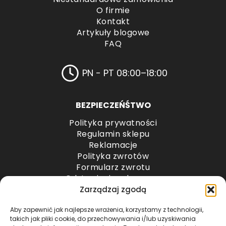
O firmie
Kontakt
Artykuły blogowe
FAQ
PN - PT 08:00–18:00
BEZPIECZEŃŚTWO
Polityka prywatności
Regulamin sklepu
Reklamacje
Polityka zwrotów
Formularz zwrotu
Odstąpienie od umowy
Odstąpienie od umowy – przesyłki paletowe
Zarządzaj zgodą
Aby zapewnić jak najlepsze wrażenia, korzystamy z technologii,
METODY PŁATNOŚCI
takich jak pliki cookie, do przechowywania i/lub uzyskiwania