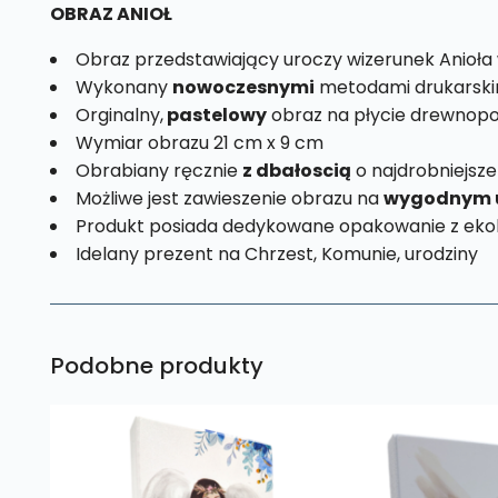
OBRAZ ANIOŁ
Obraz przedstawiający uroczy wizerunek Anioła
Wykonany
nowoczesnymi
metodami drukarski
Orginalny,
pastelowy
obraz na płycie drewnopo
Wymiar obrazu 21 cm x 9 cm
Obrabiany ręcznie
z dbałoscią
o najdrobniejsze
Możliwe jest zawieszenie obrazu na
wygodnym 
Produkt posiada dedykowane opakowanie z ekol
Idelany prezent na Chrzest, Komunie, urodziny
Podobne produkty