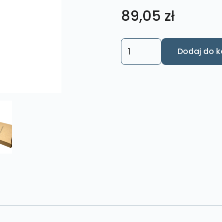
89,05
zł
ilość
Dodaj do k
Obraz
Anioł
Niebieski
Rozmiar
M
nr.
19