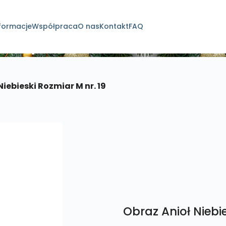
formacje
Współpraca
O nas
Kontakt
FAQ
dukty
Niebieski Rozmiar M nr. 19
Obraz Anioł Niebie