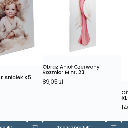
Obraz Anioł Czerwony
Rozmiar M nr. 23
t Aniołek K5
89,05
zł
Ob
XL
14
rodukt
Zobacz produkt