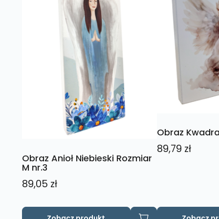
Obraz Kwadra
89,79
zł
Obraz Anioł Niebieski Rozmiar
M nr.3
89,05
zł
Zobacz produkt
Zobacz p