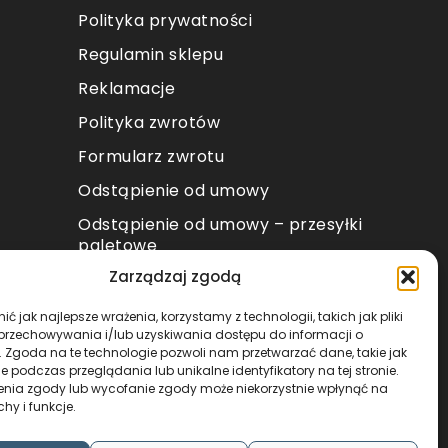
Polityka prywatności
Regulamin sklepu
Reklamacje
Polityka zwrotów
Formularz zwrotu
Odstąpienie od umowy
Odstąpienie od umowy – przesyłki
paletowe
Zarządzaj zgodą
METODY PŁATNOŚCI
ć jak najlepsze wrażenia, korzystamy z technologii, takich jak pliki
 przechowywania i/lub uzyskiwania dostępu do informacji o
. Zgoda na te technologie pozwoli nam przetwarzać dane, takie jak
 podczas przeglądania lub unikalne identyfikatory na tej stronie.
enia zgody lub wycofanie zgody może niekorzystnie wpłynąć na
chy i funkcje.