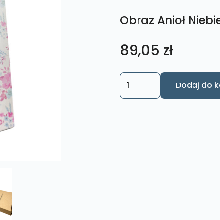
Obraz Anioł Niebie
89,05
zł
ilość
Dodaj do k
Obraz
Anioł
Niebieski
Rozmiar
M
nr.
11