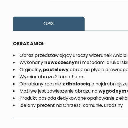
OPIS
OBRAZ ANIOŁ
Obraz przedstawiający uroczy wizerunek Anioła w
Wykonany
nowoczesnymi
metodami drukarski
Orginalny,
pastelowy
obraz na płycie drewnopo
Wymiar obrazu 21 cm x 9 cm
Obrabiany ręcznie
z dbałoscią
o najdrobniejsze
Możliwe jest zawieszenie obrazu na
wygodnym 
Produkt posiada dedykowane opakowanie z ekol
Idelany prezent na Chrzest, Komunie, urodziny