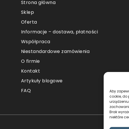
Strona główna
Sklep
Oferta
Informacje – dostawa, płatności
Współpraca
Niestandardowe zamówienia
O firmie
Kontakt
Artykuły blogowe
FAQ
Aby zapewni
cookie, do
urządzeniu
zachowanie
Brak wyraż
niektóre ce