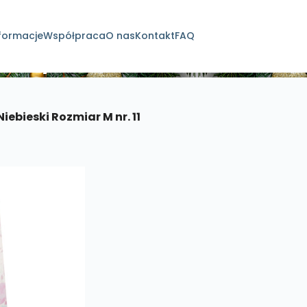
formacje
Współpraca
O nas
Kontakt
FAQ
dukty
iebieski Rozmiar M nr. 11