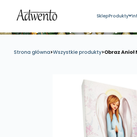
Sklep
Produkty
In
Znajdź inspirujące pro
Strona główna
>
Wszystkie produkty
>
Obraz Anioł N