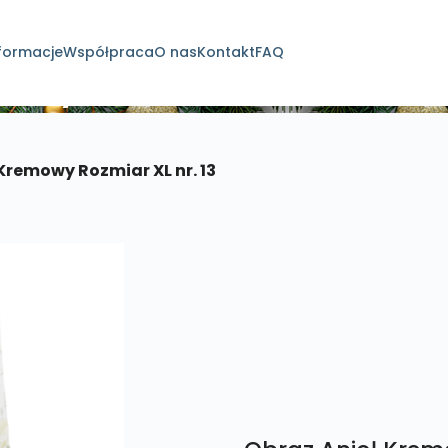
formacje
Współpraca
O nas
Kontakt
FAQ
dukty
Kremowy Rozmiar XL nr. 13