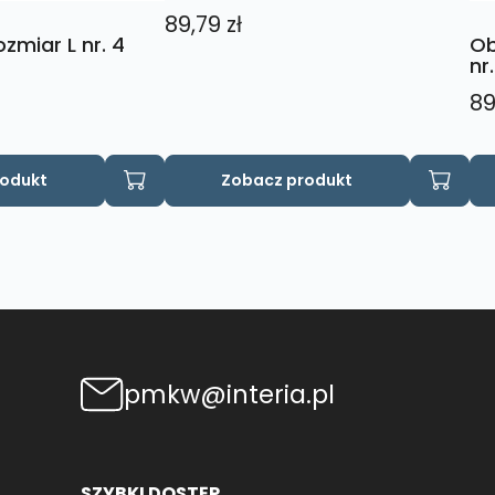
89,79
zł
zmiar L nr. 4
Ob
nr.
89
rodukt
Zobacz produkt
pmkw@interia.pl
SZYBKI DOSTĘP