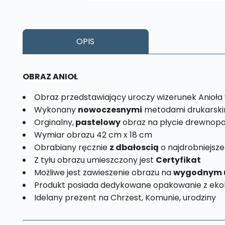
OPIS
OBRAZ ANIOŁ
Obraz przedstawiający uroczy wizerunek Anioła
Wykonany
nowoczesnymi
metodami drukarski
Orginalny,
pastelowy
obraz na płycie drewnopo
Wymiar obrazu 42 cm x 18 cm
Obrabiany ręcznie
z dbałoscią
o najdrobniejsze
Z tyłu obrazu umieszczony jest
Certyfikat
Możliwe jest zawieszenie obrazu na
wygodnym 
Produkt posiada dedykowane opakowanie z ekol
Idelany prezent na Chrzest, Komunie, urodziny