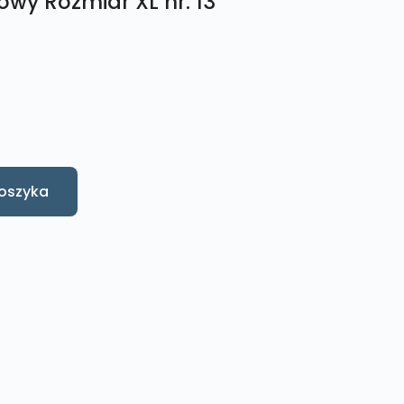
wy Rozmiar XL nr. 13
oszyka