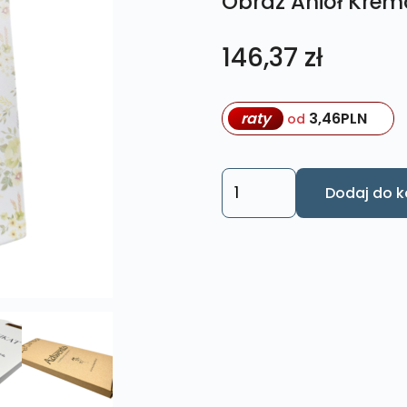
Obraz Anioł Kremo
146,37
zł
raty
3,46
PLN
od
ilość
Dodaj do k
Obraz
Anioł
Kremowy
Rozmiar
XL
nr.
13