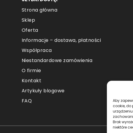
Strona główna
Sklep
Oferta
Informacje – dostawa, płatności
Współpraca
Niestandardowe zamówienia
O firmie
Kontakt
Artykuły blogowe
FAQ
Aby zapewni
cookie, do
urządzeniu
zachowanie
Brak wyraż
niektóre ce