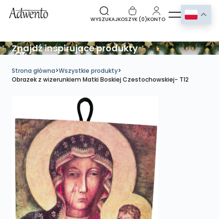
WYSZUKAJ
KOSZYK (
0
)
KONTO
Znajdź inspirujące produkty
Strona główna
>
Wszystkie produkty
>
Obrazek z wizerunkiem Matki Boskiej Czestochowskiej- T12