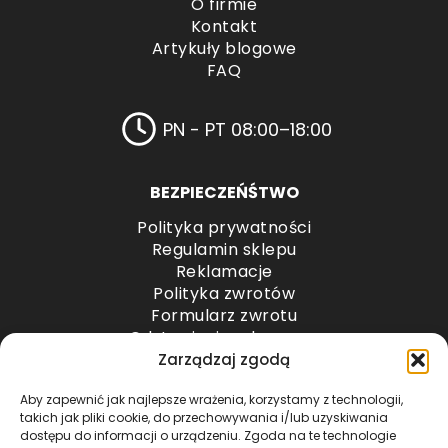
O firmie
Kontakt
Artykuły blogowe
FAQ
PN - PT 08:00–18:00
BEZPIECZEŃŚTWO
Polityka prywatności
Regulamin sklepu
Reklamacje
Polityka zwrotów
Formularz zwrotu
Odstąpienie od umowy
Odstąpienie od umowy – przesyłki paletowe
Zarządzaj zgodą
Aby zapewnić jak najlepsze wrażenia, korzystamy z technologii,
METODY PŁATNOŚCI
takich jak pliki cookie, do przechowywania i/lub uzyskiwania
dostępu do informacji o urządzeniu. Zgoda na te technologie