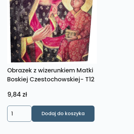
Obrazek z wizerunkiem Matki
Boskiej Czestochowskiej- T12
9,84
zł
ilość
Dodaj do koszyka
Obrazek
z
wizerunkiem