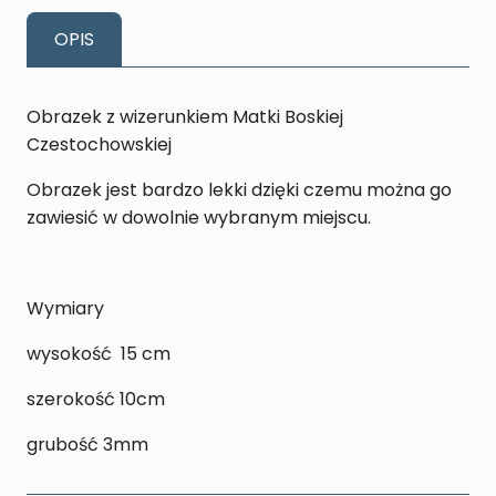
Matki
OPIS
Boskiej
Czestochowskiej-
T12
Obrazek z wizerunkiem Matki Boskiej
Czestochowskiej
Obrazek jest bardzo lekki dzięki czemu można go
zawiesić w dowolnie wybranym miejscu.
Wymiary
wysokość 15 cm
szerokość 10cm
grubość 3mm