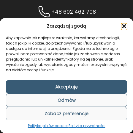
+48 602 462 708
Zarządzaj zgodą
ADWENTO ŁUKASZ WIECZOREK
Aby zapewnić jak najlepsze wrażenia, korzystamy z technologii,
ul. Bukietowa 18
takich jak pliki cookie, do przechowywania i/lub uzyskiwania
dostępu do informacji o urządzeniu. Zgoda na te technologie
41-403 Chełm Śląski
pozwoli nam przetwarzać dane, takie jak zachowanie podczas
NIP: 5492396353
przeglądania lub unikalne identyfikatory na tej stronie. Brak
wyrażenia zgody lub wycofanie zgody może niekorzystnie wpłynąć
REGON: 243657594
na niektóre cechy i funkcje.
pmkw@interia.pl
Akceptuję
SZYBKI DOSTĘP
Odmów
Strona główna
Sklep
Zobacz preferencje
Oferta
Informacje – dostawa, płatności
Polityka plików cookies
Polityka prywatności
Współpraca