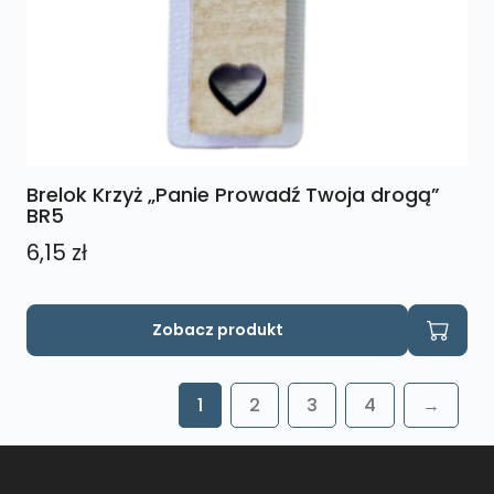
Brelok Krzyż „Panie Prowadź Twoja drogą”
BR5
6,15
zł
Zobacz produkt
1
2
3
4
→