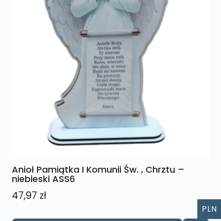
Anioł Pamiątka I Komunii Św. , Chrztu –
niebieski ASS6
47,97
zł
PLN