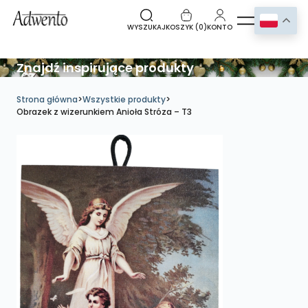
WYSZUKAJ
KOSZYK (
0
)
KONTO
Znajdź inspirujące produkty
Strona główna
>
Wszystkie produkty
>
Obrazek z wizerunkiem Anioła Stróza – T3