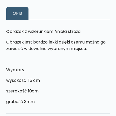
wizerunkiem
Anioła
OPIS
Stróza
-
T3
Obrazek z wizerunkiem Anioła stróża
Obrazek jest bardzo lekki dzięki czemu można go
zawiesić w dowolnie wybranym miejscu.
Wymiary
wysokość 15 cm
szerokość 10cm
grubość 3mm