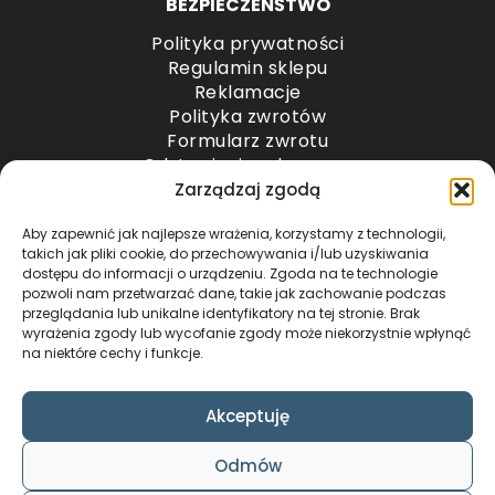
BEZPIECZEŃŚTWO
Polityka prywatności
Regulamin sklepu
Reklamacje
Polityka zwrotów
Formularz zwrotu
Odstąpienie od umowy
Odstąpienie od umowy – przesyłki paletowe
Zarządzaj zgodą
Aby zapewnić jak najlepsze wrażenia, korzystamy z technologii,
METODY PŁATNOŚCI
takich jak pliki cookie, do przechowywania i/lub uzyskiwania
dostępu do informacji o urządzeniu. Zgoda na te technologie
pozwoli nam przetwarzać dane, takie jak zachowanie podczas
przeglądania lub unikalne identyfikatory na tej stronie. Brak
wyrażenia zgody lub wycofanie zgody może niekorzystnie wpłynąć
na niektóre cechy i funkcje.
Akceptuję
COPYRIGHT © 2024 by ADWENTO ŁUKASZ
Odmów
WIECZOREK / ALL RIGHTS RESERVED