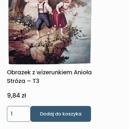
Obrazek z wizerunkiem Anioła
Stróza – T3
9,84
zł
ilość
Dodaj do koszyka
Obrazek
z