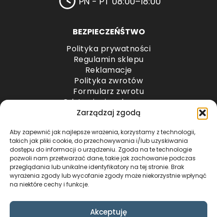
PN - PT 08:00–18:00
BEZPIECZEŃŚTWO
Polityka prywatności
Regulamin sklepu
Reklamacje
Polityka zwrotów
Formularz zwrotu
Odstąpienie od umowy
Odstąpienie od umowy – przesyłki paletowe
Zarządzaj zgodą
Aby zapewnić jak najlepsze wrażenia, korzystamy z technologii,
METODY PŁATNOŚCI
takich jak pliki cookie, do przechowywania i/lub uzyskiwania
dostępu do informacji o urządzeniu. Zgoda na te technologie
pozwoli nam przetwarzać dane, takie jak zachowanie podczas
przeglądania lub unikalne identyfikatory na tej stronie. Brak
wyrażenia zgody lub wycofanie zgody może niekorzystnie wpłynąć
na niektóre cechy i funkcje.
Akceptuję