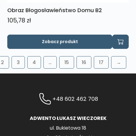
Obraz Błogosławieństwo Domu B2
105,78
zł
Zobacz produkt
2
3
4
…
15
16
17
→
+48 602 462 708
ADWENTO ŁUKASZ WIECZOREK
ul. Bukietowa 18