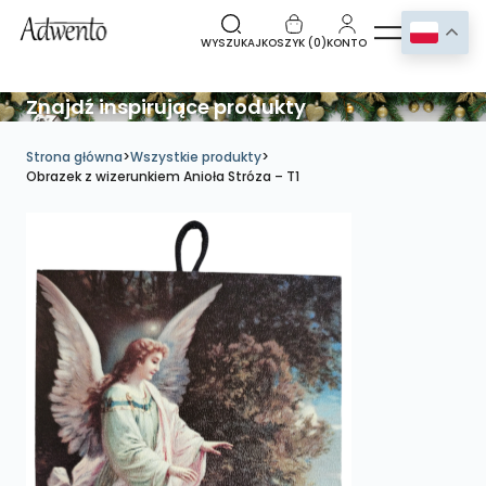
WYSZUKAJ
KOSZYK (
0
)
KONTO
Znajdź inspirujące produkty
Strona główna
>
Wszystkie produkty
>
Obrazek z wizerunkiem Anioła Stróza – T1