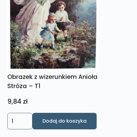
Obrazek z wizerunkiem Anioła
Stróza – T1
9,84
zł
ilość
Dodaj do koszyka
Obrazek
z