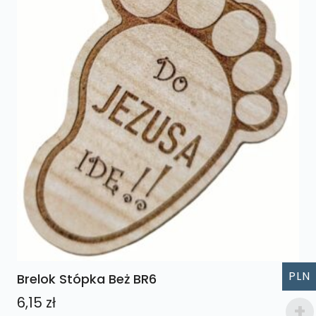
PLN
Brelok Stópka Beż BR6
6,15
zł