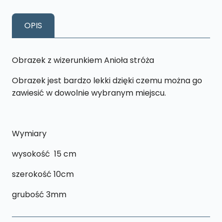
wizerunkiem
Anioła
OPIS
Stróza
-
T1
Obrazek z wizerunkiem Anioła stróża
Obrazek jest bardzo lekki dzięki czemu można go
zawiesić w dowolnie wybranym miejscu.
Wymiary
wysokość 15 cm
szerokość 10cm
grubość 3mm