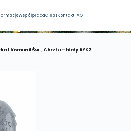
formacje
Współpraca
O nas
Kontakt
FAQ
dukty
ka I Komunii Św. , Chrztu – biały ASS2