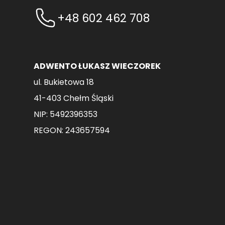
na
na
+48 602 462 708
stronie
stronie
produktu
produktu
ADWENTO ŁUKASZ WIECZOREK
ul. Bukietowa 18
41-403 Chełm Śląski
NIP: 5492396353
REGON: 243657594