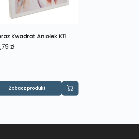
raz Kwadrat Aniołek K11
,79
zł
Zobacz produkt