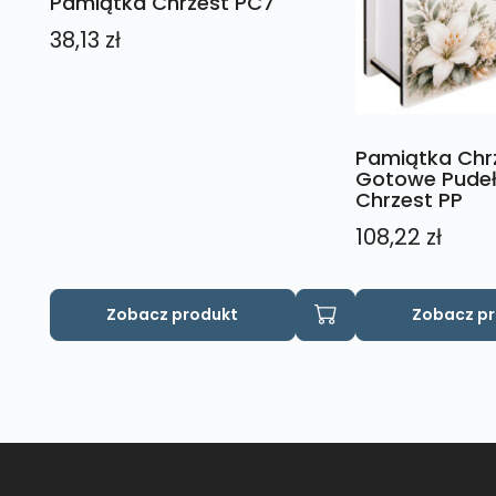
Pamiątka Chrzest PC7
38,13
zł
Pamiątka Chr
Gotowe Pudeł
Chrzest PP
108,22
zł
Ten
Ten
Zobacz produkt
Zobacz p
produkt
produkt
ma
ma
wiele
wiele
wariantów.
wariantów.
Opcje
Opcje
można
można
wybrać
wybrać