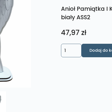
Anioł Pamiątka I 
biały ASS2
47,97
zł
ilość
Dodaj do k
Anioł
Pamiątka
I
Komunii
Św.
,
Chrztu
-
biały
ASS2