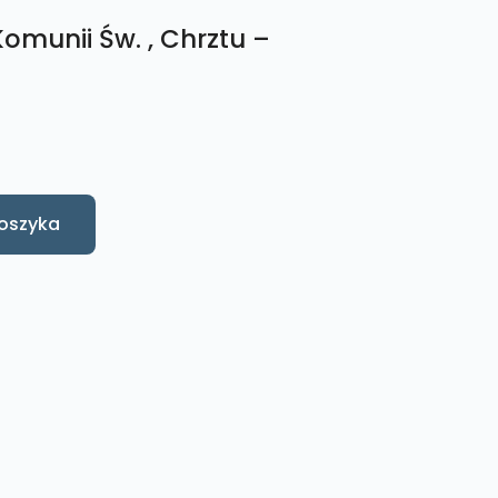
Komunii Św. , Chrztu –
oszyka