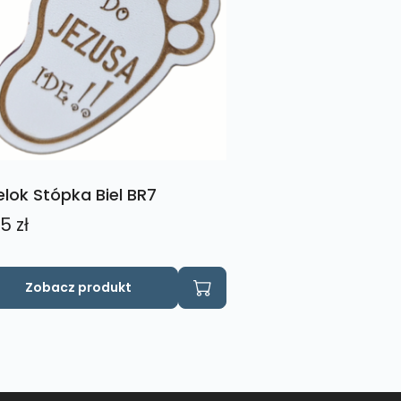
elok Stópka Biel BR7
15
zł
Zobacz produkt