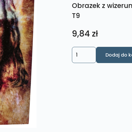
Obrazek z wizeru
T9
9,84
zł
ilość
Dodaj do k
Obrazek
z
wizerunkiem
Twarzy
Jezusa
-
T9