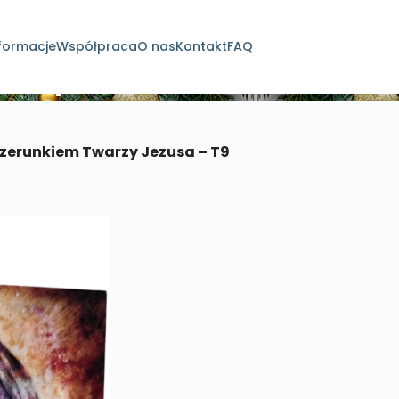
formacje
Współpraca
O nas
Kontakt
FAQ
dukty
izerunkiem Twarzy Jezusa – T9