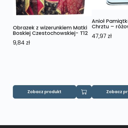
Anioł Pamiątka
Chrztu – róż
Obrazek z wizerunkiem Matki
Boskiej Czestochowskiej- T12
47,97
zł
9,84
zł
Zobacz produkt
Zobacz p