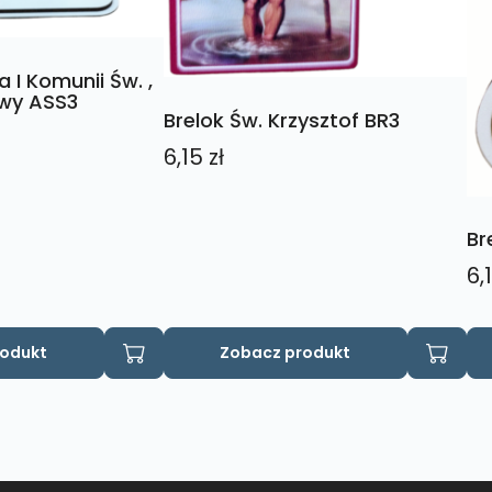
 I Komunii Św. ,
owy ASS3
Brelok Św. Krzysztof BR3
6,15
zł
Br
6,
rodukt
Zobacz produkt