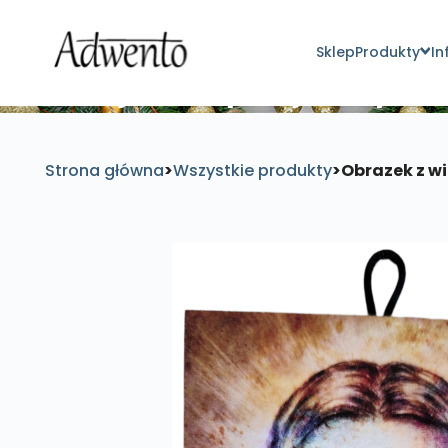
Sklep
Produkty
In
Znajdź inspirujące pro
Strona główna
>
Wszystkie produkty
>
Obrazek z w